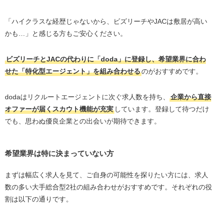
2位.doda X（デューダX）：3つの機能で効率化。多
忙な30代のハイクラス転職
「ハイクラスな経歴じゃないから、ビズリーチやJACは敷居が高い
3位.JACリクルートメント：専門分野で、グローバル
かも…」と感じる方もご安心ください。
なキャリアを築く
4位.リクルートダイレクトスカウト：転職決定年収は
ビズリーチとJACの代わりに「doda」に登録し、希望業界に合わ
平均925万円。日本最大級のハイクラス求人数
せた「特化型エージェント」を組み合わせる
のがおすすめです。
5位.ミドルの転職：ミドル世代に特化した転職サイト
dodaはリクルートエージェントに次ぐ求人数を持ち、
企業から直接
【フリーター・ニート・未経験】30代向け転職エージェ
ントおすすめ人気ランキング4社比較
オファーが届くスカウト機能が充実
しています。登録して待つだけ
でも、思わぬ優良企業との出会いが期待できます。
1位.就職カレッジ：書類選考なしで面接へ。30代か
らの正社員就職を徹底サポート
2位.ハタラクティブ：未経験から正社員へ、30代の
希望業界は特に決まっていない方
新たな一歩を応援
3位.DYM就職：スピーディーな選考で、30代の再ス
まずは幅広く求人を見て、ご自身の可能性を探りたい方には、求人
タートを応援
数の多い大手総合型2社の組み合わせがおすすめです。それぞれの役
4位.ワークポート：未経験からIT業界へ、30代の挑戦
割は以下の通りです。
を全力サポート