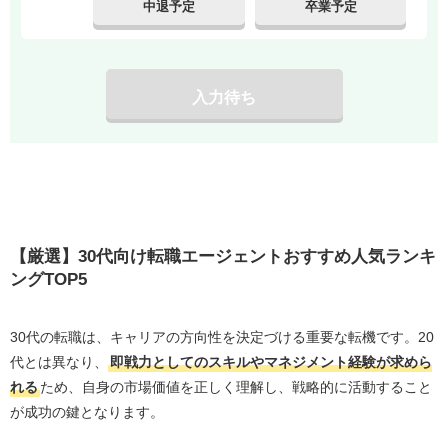
中退予定
卒業予定
30代前半が転職でアピールするべきポイントは？
30代後半が転職でアピールするべきポイントは？
30代が転職しやすい未経験業界・職種は？
入力待ち
ブランクがある30代でも転職できる？
地方在住でも転職エージェントを有効活用できる？
30代の転職活動はなるべく早めに始めたほうがい
い？
まとめ|30代の転職エージェントは併用がおすすめ
【厳選】30代向け転職エージェントおすすめ人気ランキ
ングTOP5
30代の転職は、キャリアの方向性を決定づける重要な転機です。20
代とは異なり、
即戦力としてのスキルやマネジメント経験が求めら
れる
ため、自身の市場価値を正しく理解し、戦略的に活動すること
が成功の鍵となります。