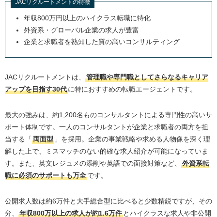
JACリクルートメントの特徴
年収800万円以上のハイクラス転職に特化
外資系・グローバル企業の求人が豊富
企業と求職者を熟知した質の高いコンサルティング
JACリクルートメントは、
管理職や専門職としてさらなるキャリア
アップを目指す30代
に特におすすめの転職エージェントです。
最大の強みは、約1,200名ものコンサルタントによる専門性の高いサ
ポート体制です。一人のコンサルタントが企業と求職者の両方を担
当する「
両面型
」を採用。企業の事業戦略や求める人物像を深く理
解した上で、ミスマッチのない的確な求人紹介が可能になっていま
す。また、英文レジュメの添削や英語での面接対策など、
外資系転
職に必須のサポートも万全
です。
公開求人数は約6万件と大手総合型に比べると少数精鋭ですが、その
分、
年収800万以上の求人が約1.6万件
とハイクラスな求人や非公開