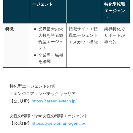
年収交渉や入社日調整など、言い出しにくい条件交
ージェント
特化型転職
渉を代行
エージェン
ト
30代が転職エージェントを最大限活用するコツ
担当者へのレスポンスを早くする
特徴
転職サイト＋転
業界特化で
業界最大の求
人数を誇る総
職エージェント
サポートが
希望条件は遠慮せずに伝える
合型エージェ
＋スカウト機能
専門的
相性の悪い担当者は変更を依頼する
ント
全業界・職種
複数の転職エージェントを併用する
を網羅
30代向け転職エージェントを利用する流れ
30代向け転職エージェントに登録
キャリアアドバイザーと面談
特化型エージェントの例
ITエンジニア：レバテックキャリア
求人紹介
【公式HP】
https://career.levtech.jp/
応募と書類選考
面接・選考から入社
女性の転職：type女性の転職エージェント
【公式HP】
https://type.woman-agent.jp/
30代の転職事情