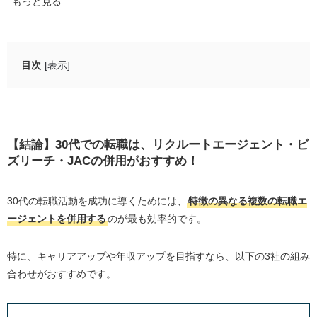
もっと見る
掲載転職エージェントの公開求人数を2026年7月24日時点の最新デ
ータに更新しました。
目次
[表示]
【結論】30代での転職は、リクルートエージェント・ビ
ズリーチ・JACの併用がおすすめ！
キャリアに自信がないなら「doda＋特化型」の併用
【結論】30代での転職は、リクルートエージェント・ビ
がおすすめ
ズリーチ・JACの併用がおすすめ！
まずは無料で診断！あなたにピッタリの転職エージ
ェントは？
30代の転職活動を成功に導くためには、
特徴の異なる複数の転職エ
【厳選】30代向け転職エージェントおすすめ人気ランキ
ージェントを併用する
のが最も効率的です。
ングTOP5
1位.ビズリーチ：経歴を活かしてハイクラス転職を実
特に、キャリアアップや年収アップを目指すなら、以下の3社の組み
現する
合わせがおすすめです。
2位.リクルートエージェント：求人数最大級！転職を
考えたらまず登録