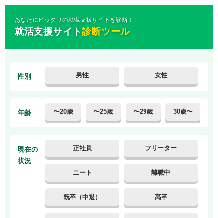
異業種・同職種での転職なら比較的有利に転職でき
あなたにピッタリの就職支援サイトを診断！
る
就活支援サイト
診断ツール
30代前半の平均的な転職回数と採用における関係を
把握する
30代の転職に悪いイメージがないことを把握する
男性
女性
性別
転職で30代の人に求められているものを知る
自分自身の経験・スキルを確認する
条件を絞りすぎず転職活動をする
〜20歳
〜25歳
〜29歳
30歳〜
年齢
求人数の多い転職エージェントに複数登録する
面接先の情報収集をする
正社員
フリーター
現在の
転職活動は在職中に済ませる
状況
30代の転職成功・失敗体験談を紹介
ニート
離職中
30代の転職でよくある質問
既卒（中退）
高卒
30代前半と30代後半転職するならどちらがおすす
め？