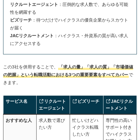
3位：JACリクルートメント：質の高いサポートで実
リクルートエージェント
：圧倒的な求人数で、あらゆる可能
現する、30代のハイクラス転職
性を網羅する
4位：doda（デューダ）：効率的に転職活動がしたい
ビズリーチ
：待つだけでハイクラスの優良企業からスカウト
ならおすすめ
が届く
5位：マイナビ転職エージェント：30代前半の若手層
JACリクルートメント
：ハイクラス・外資系の質が高い求人
に強み。
にアクセスする
30代女性向け転職エージェントおすすめ人気ランキング5
社比較
この3社を併用することで、
「求人の量」「求人の質」「市場価値
1位.type女性の転職エージェント：年収もキャリアも
の把握」という転職活動における3つの重要要素をすべてカバー
で
諦めない、30代女性の転職支援に特化
きます。
2位.ビズリーチ：キャリアとライフイベントを両立さ
せたい女性へ
サービス名
リクルート
ビズリーチ
JACリクル
3位.リクルートエージェント：圧倒的な求人数で、女
エージェント
ートメント
性の多様なキャリアプランに対応
4位.マイナビ転職エージェント女性の転職：ライフス
おすすめな人
求人数で選び
忙しいけどハ
専門性の高い
テージに寄り添う丁寧なサポート
たい方
イクラス転職
サポート付き
したい方
でハイクラス
5位.パソナキャリア：女性のライフイベントとキャリ