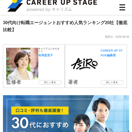
ASIRO inc
30代向け転職エージェントおすすめ人気ランキング20社【徹底
比較】
更新日：
2026.08.08
キャリアコンサルタ
CAREER UP ST
ント
有馬恵里子
AGE編集部
監修者
著者
詳しく見る
詳しく見る