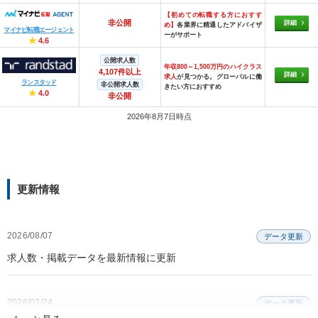
【初めての転職する方におすす
非公開
詳細
め】
各業界に精通したアドバイザ
マイナビ転職エージェント
ーがサポート
★
4.6
公開求人数
年収800～1,500万円のハイクラス
4,107件以上
詳細
求人
が見つかる。グローバルに働
ランスタッド
非公開求人数
きたい方におすすめ
★
4.0
非公開
2026年8月7日時点
更新情報
2026/08/07
データ更新
求人数・掲載データを最新情報に更新
2026/07/24
データ更新