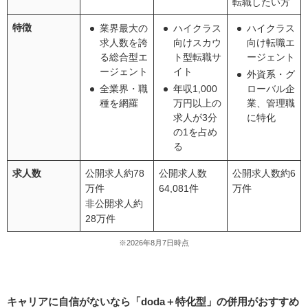
転職したい方
アの両立を支援
特徴
業界最大の
ハイクラス
ハイクラス
【ITエンジニア】30代向け転職エージェントおすすめ人
求人数を誇
向けスカウ
向け転職エ
気ランキング5社比較
る総合型エ
ト型転職サ
ージェント
1位.レバテックキャリア：IT専門特化で、年収アップ
ージェント
イト
外資系・グ
を狙う30代エンジニアへ
全業界・職
年収1,000
ローバル企
種を網羅
万円以上の
業、管理職
2位.ビズリーチIT：ハイクラスITエンジニア向けスカ
求人が3分
に特化
ウトサイト
の1を占め
3位：dodaエンジニアIT：豊富な求人から、自分に合
る
ったキャリアを見つける
求人数
公開求人約78
公開求人数
公開求人数約6
4位.リクルートエージェントIT：業界最大級の求人数
万件
64,081件
万件
で、理想のキャリアを実現
非公開求人約
5位.Geekly（ギークリー）：転職者の84%が年収ア
28万件
ップ。IT人材の価値を最大化する専門エージェント
※2026年8月7日時点
【ハイクラス】30代向け転職エージェントおすすめ人気
ランキング5社比較
1位.ビズリーチ：スカウト型ハイクラス転職サイト
キャリアに自信がないなら「doda＋特化型」の併用がおすすめ