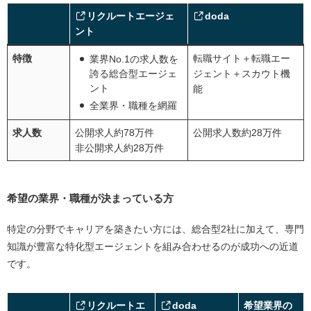
リクルートエージェ
doda
【職種別】30代におすすめの転職エージェント
ント
30代向け転職エージェントのおすすめの選び方
特徴
転職サイト＋転職エー
業界No.1の求人数を
30代向けの求人が豊富か確認
誇る総合型エージェ
ジェント＋スカウト機
ント
スカウト型とエージェント型を併用する
能
全業界・職種を網羅
志望職種・業界があるなら特化型も登録しておこう
30代の転職実績が豊富か確認
求人数
公開求人約78万件
公開求人数約28万件
非公開求人約28万件
キャリアアドバイザーの質で選ぶ
30代向けの転職エージェントを利用するメリット
希望の業界・職種が決まっている方
非公開求人や待遇の良い独占求人に出会える可能性
がある
特定の分野でキャリアを築きたい方には、総合型2社に加えて、専門
面接が確約された特別選考ルートがあり内定の可能
知識が豊富な特化型エージェントを組み合わせるのが成功への近道
性が上がる
です。
書類作成から面接対策まで、選考プロセスを徹底サ
ポート
リクルートエ
doda
希望業界の