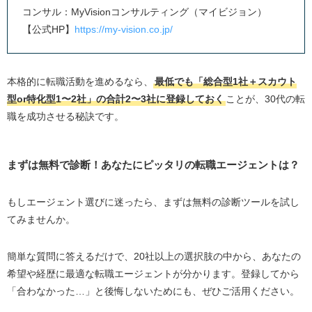
30代の平均転職回数
コンサル：MyVisionコンサルティング（マイビジョン）
30代の平均年収
【公式HP】
https://my-vision.co.jp/
転職で年収が上がる30代の割合
【独自アンケートを実施】30代の転職事情
本格的に転職活動を進めるなら、
最低でも「総合型1社＋スカウト
転職エージェントを利用して年収は上がったか
型or特化型1〜2社」の合計2〜3社に登録しておく
ことが、30代の転
職を成功させる秘訣です。
転職を考えたきっかけは？
転職先を決める際に最も重要視した点は？
転職をして良かったと最も感じたこと
まずは無料で診断！あなたにピッタリの転職エージェントは？
転職で失敗したと感じたこと
もしエージェント選びに迷ったら、まずは無料の診断ツールを試し
30代が転職エージェントを最大限活用するコツ
てみませんか。
キャリアアドバイザーとの相性を意識する
キャリアアドバイザーのアドバイスを参考にする
簡単な質問に答えるだけで、20社以上の選択肢の中から、あなたの
希望や経歴に最適な転職エージェントが分かります。登録してから
複数の転職エージェントから同じ求人に応募しない
「合わなかった…」と後悔しないためにも、ぜひご活用ください。
30代が転職を失敗させないための注意点