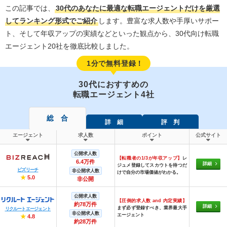
この記事では、
30代のあなたに最適な転職エージェントだけを厳選
してランキング形式でご紹介
します。豊富な求人数や手厚いサポー
ト、そして年収アップの実績などといった観点から、30代向け転職
エージェント20社を徹底比較しました。
1分で無料登録！
30代におすすめの
転職エージェント4社
総 合
詳 細
評 判
エージェント
求人数
ポイント
公式サイト
公開求人数
【転職者の1/3が年収アップ】
レ
6.4万件
詳細
ジュメ登録してスカウトを待つだ
ビズリーチ
非公開求人数
けで自分の市場価値がわかる。
★
5.0
非公開
公開求人数
【圧倒的求人数 and 内定実績】
約78万件
詳細
まず必ず登録すべき、業界最大手
リクルートエージェント
非公開求人数
エージェント
★
4.8
約28万件