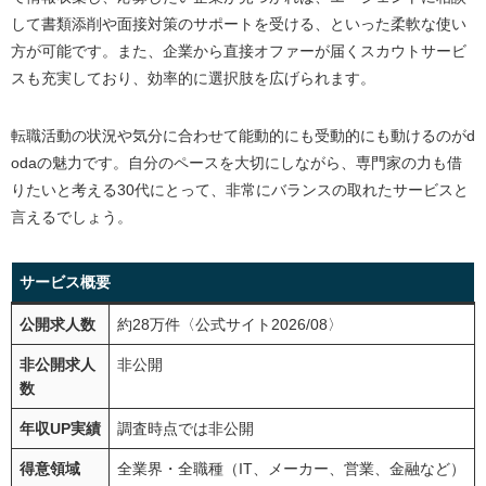
して書類添削や面接対策のサポートを受ける、といった柔軟な使い
方が可能です。また、企業から直接オファーが届くスカウトサービ
スも充実しており、効率的に選択肢を広げられます。
転職活動の状況や気分に合わせて能動的にも受動的にも動けるのがd
odaの魅力です。自分のペースを大切にしながら、専門家の力も借
りたいと考える30代にとって、非常にバランスの取れたサービスと
言えるでしょう。
サービス概要
公開求人数
約28万件〈公式サイト2026/08〉
非公開求人
非公開
数
年収UP実績
調査時点では非公開
得意領域
全業界・全職種（IT、メーカー、営業、金融など）