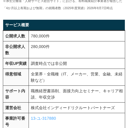
※厚生労働省「人材サービス総合サイト」における、有料職業紹介事業者が報告した
「4か月以上有期および無期」の就職者数（2025年度実績）2026年8月7日時点
サービス概要
公開求人数
780,000件
非公開求人
280,000件
数
年収UP実績
調査時点では非公開
得意領域
全業界・全職種（IT、メーカー、営業、金融、未経
験など）
サポート内
職務経歴書添削、面接力向上セミナー、キャリア相
容
談、年収交渉
運営会社
株式会社インディードリクルートパートナーズ
事業許可番
13-ユ-317880
号