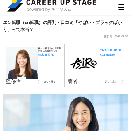
ASIRO inc
エン転職（en転職）の評判・口コミ「やばい・ブラックばか
り」って本当？
更新日：
2026.08.07
株式会社アシロ HR事
CAREER UP ST
業部 副統括責任者
柚木 瑛里那
AGE編集部
監修者
著者
詳しく見る
詳しく見る