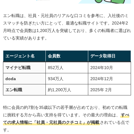
スカウト機能が充実しているから、効率的に転職活
動ができる
エン転職は、社員・元社員のリアルな口コミを参考に、入社後のミ
スマッチを防ぎたい方にとって、最適な転職サイトです。2024年2
エン転職の悪い評判や口コミ
月時点で会員数は1,200万人を突破しており、多くの転職者に選ばれ
スカウトメールの質が悪い
ている実績があります。
求人数が少なく偏りがある
履歴書や職務経歴書の添削サポートがない
エージェント名
会員数
データ取得日
「エン転職はヤバい」と言われる理由は？口コミや背景
マイナビ転職
852万人
2024年10月
から検証
doda
934万人
2024年12月
エン転職のスカウトの種類
エン転職
約1,200万人
2025年 2月
スカウトサービスを最大限に活用する3つのコツ
エン転職の求人数【独自調査】
特に会員の約7割を35歳以下の若手層が占めており、初めての転職
公開求人だけでも約1.8万件（2026年8月7日時点）と
に挑戦する方から高い支持を得ています。その最大の理由は、
すべ
豊富
ての求人情報に「社員・元社員のクチコミ」が掲載
されている点で
未経験歓迎・第二新卒歓迎求人が約9,000件と20代で
す。