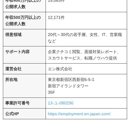
年収400万円以上の
15,083件
エン転職と併用したい転職サイト・転職エージェント3選
公開求人数
ビズリーチ
年収500万円以上の
12,171件
マイナビ転職エージェント
公開求人数
リクルートエージェント
得意領域
20代～30代の若手層、女性、IT、営業職
など
エン転職に関するよくある質問
エン転職の退会方法は？
サポート内容
企業クチコミ閲覧、面接対策レポート、
スカウトサービス、転職ノウハウ提供
エン転職のシークレットスカウト（プライベートオ
ファー・ターゲットオファー）って何？
運営会社
エン株式会社
エン転職は第二新卒でも利用できますか？
所在地
東京都新宿区西新宿6-5-1
エン転職の利用料金は？
新宿アイランドタワー
35F
エン転職に登録すると在籍企業に転職活動がバレ
る？
事業許可番号
13-ユ-080296
エン転職はフリーターでも利用できますか？
公式HP
https://employment.en-japan.com/
エン転職の評判は良い｜上手く活用して転職を成功させ
よう