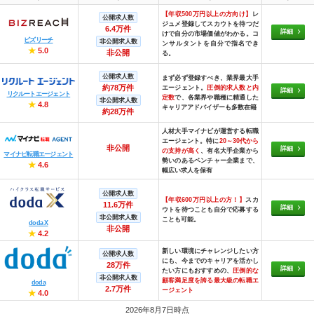
【年収500万円以上の方向け】
レ
公開求人数
ジュメ登録してスカウトを待つだ
6.4万件
詳細
けで自分の市場価値がわかる。コ
ビズリーチ
非公開求人数
ンサルタントを自分で指名でき
★
5.0
非公開
る。
公開求人数
まず必ず登録すべき、業界最大手
約78万件
エージェント。
圧倒的求人数と内
詳細
リクルートエージェント
定数
で、各業界や職種に精通した
非公開求人数
★
4.8
キャリアアドバイザーも多数在籍
約28万件
人材大手マイナビが運営する転職
エージェント。特に
20～30代から
非公開
詳細
の支持が高く
、有名大手企業から
マイナビ転職エージェント
勢いのあるベンチャー企業まで、
★
4.6
幅広い求人を保有
公開求人数
【年収600万円以上の方！】
スカ
11.6万件
詳細
ウトを待つことも自分で応募する
非公開求人数
ことも可能。
doda X
非公開
★
4.2
新しい環境にチャレンジしたい方
公開求人数
にも、今までのキャリアを活かし
28万件
詳細
たい方にもおすすめの、
圧倒的な
非公開求人数
顧客満足度を誇る最大級の転職エ
doda
2.7万件
ージェント
★
4.0
2026年8月7日時点