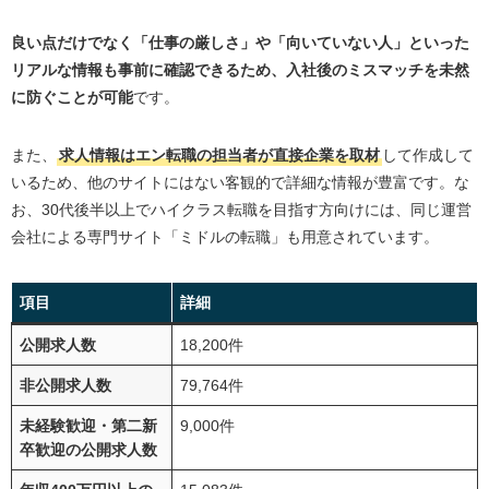
も応募しやすい
年収400万円以上が15,083件、年収500万円以上が12,
良い点だけでなく「仕事の厳しさ」や「向いていない人」といった
171件とミドル層のキャリアアップも◎
リアルな情報も事前に確認できるため、入社後のミスマッチを未然
大手・上場企業求人が約1,200件
に防ぐことが可能
です。
エン転職の利用が向いている人の特徴
また、
求人情報はエン転職の担当者が直接企業を取材
して作成して
転職活動を自分のペースで進めたい方
いるため、他のサイトにはない客観的で詳細な情報が豊富です。な
将来転職しようと考えている人
お、30代後半以上でハイクラス転職を目指す方向けには、同じ運営
会社による専門サイト「ミドルの転職」も用意されています。
詳細な企業情報を知りたい方
エン転職の登録方法から内定までの流れ
項目
詳細
会員登録
公開求人数
18,200件
求人を探す
非公開求人数
79,764件
書類の作成・応募
面接準備
未経験歓迎・第二新
9,000件
卒歓迎の公開求人数
内定・入社