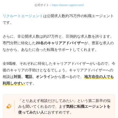
公式サイト：
https://www.r-agent.com/
【職種・条件別】第二新卒におすすめの転職サイト
【女性向け】type女性の転職エージェント
リクルートエージェント
は公開求人数約75万件の転職エージェント
です。
【IT業界向け】UZUZ
【エンジニア向け】レバテックキャリア
さらに、非公開求人数は約27万件と、圧倒的な求人数を誇ります。
【看護職向け】レバウェル看護
専門分野に特化した
20名のキャリアアドバイザー
が、豊富な求人の
【薬剤師向け】薬キャリAGENT
なかから、あなたに合った転職をサポートしてくれます。
【介護職向け】レバウェル介護
全9職種、それぞれに特化したキャリアアドバイザーがいるので、今
【保育士向け】保育士ワーカー
後のキャリアの手助けとなるでしょう。キャリアアドバイザーへの
失敗しない！第二新卒向け転職サイトの選び方
相談は
対面、電話、オンライン
から選べるので、
地方在住の人でも
十分な求人数があるか
利用しやすい
です。
誰向けの転職サイトなのか
年収アップできる求人があるか
「とりあえず相談だけしてみたい」という第二新卒の悩
みも聞いてくれるので、まず
気軽に転職エージェントを
キャリアアップできる求人があるか
使ってみたい人
におすすめです。
独自の転職サービスがあるか