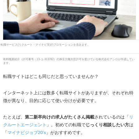
転職サービス(リクルート・マイナビ等)のプロモーションを含みます。
有料職業紹介
（
許可番号：13-ユ-313782
）の厚生労働大臣許可を受けている株式会社アシロが作成してい
ます。
転職サイトはどこも同じだと思っていませんか？
インターネット上には数多く転職サイトがありますが、それぞれ特
徴が異なり、目的に応じて使い分けが必要です。
たとえば、
第二新卒向けの求人がたくさん掲載
されているのは「
リ
クルートエージェント
」。初めての転職で
じっくり相談したい方
は
「
マイナビジョブ20’s
」がおすすめです。