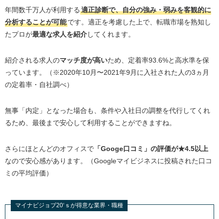
年間数千万人が利用する
適正診断で、自分の強み・弱みを客観的に
分析することが可能
です。適正を考慮した上で、転職市場を熟知し
たプロが
最適な求人を紹介
してくれます。
紹介される求人の
マッチ度が高い
ため、定着率93.6%と高水準を保
っています。（※2020年10月〜2021年9月に入社された人の3ヵ月
の定着率・自社調べ）
無事「内定」となった場合も、条件や入社日の調整を代行してくれ
るため、最後まで安心して利用することができますね。
さらにほとんどのオフィスで
「Googe口コミ」の評価が★4.5以上
なので安心感があります。（Googleマイビジネスに投稿された口コ
ミの平均評価）
マイナビジョブ20‘ｓが得意な業界・職種