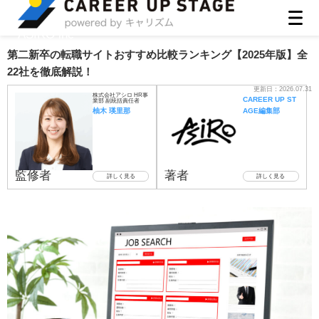
ASIRO inc
第二新卒の転職サイトおすすめ比較ランキング【2025年版】全
22社を徹底解説！
更新日：
2026.07.31
株式会社アシロ HR事
CAREER UP ST
業部 副統括責任者
柚木 瑛里那
AGE編集部
監修者
著者
詳しく見る
詳しく見る