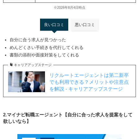
第二新卒の転職活動にかかる期間は？
※2026年8月4日時点
第二新卒の何年目からの転職が有利？
第二新卒の転職理由はどう伝える？
良い口コミ
悪い口コミ
転職で失敗しない自己分析はどうやってやるの？
自分に合う求人が見つかった
第二新卒が転職しやすい時期とは？
めんどくさい手続きを代行してくれる
在職中に転職サイトに登録すると会社に知られます
書類の添削や面接対策をしてくれる
か？
キャリアアップステージ
転職サイトによくある非公開求人とは何？
リクルートエージェントは第二新卒
第二新卒と既卒の違いとは？
でも利用できる？メリットや注意点
退職してから転職活動をしたほうが良いですか？
を解説 - キャリアアップステージ
最後に｜第二新卒向け転職サイトをうまく利用しよう！
2.マイナビ転職エージェント【自分に合った求人を提案をして
欲しいなら】