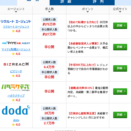
詳 細
評 判
エージェント
求人数
ポイント
公式サイト
公開求人数
【初めて転職する方向け】
20万件
約75万件
詳細
以上の中からピッタリの企業が見
リクルートエージェント
非公開求人数
つかる。
★
4.8
約27万件
【未経験歓迎求人が豊富】
大手企
非公開
詳細
業からベンチャー企業まで、幅広
マイナビ転職エージェント
い求人を保有.
★
4.6
公開求人数
【年収500万以上向け】
レジュメ
6.4万件
詳細
登録だけで自分の市場価値がわか
ビズリーチ
非公開求人数
る
★
4.5
非公開
【就職成功率80.6%】
最短2週間
非公開
詳細
内定。未経験・第二新卒を徹底サ
ハタラクティブ
ポート。
★
4.2
公開求人数
28万件
【圧倒的な顧客満足度】
未経験で
詳細
チャレンジしたい方におすすめ
非公開求人数
doda
2.7万件
★
4.0