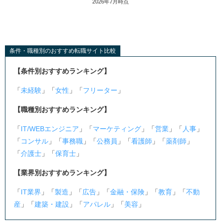
2026年7月時点
条件・職種別のおすすめ転職サイト比較
【条件別おすすめランキング】
「
未経験
」「
女性
」「
フリーター
」
【職種別おすすめランキング】
「
IT/WEBエンジニア
」「
マーケティング
」「
営業
」「
人事
」
「
コンサル
」「
事務職
」「
公務員
」「
看護師
」「
薬剤師
」
「
介護士
」「
保育士
」
【業界別おすすめランキング】
「
IT業界
」「
製造
」「
広告
」「
金融・保険
」「
教育
」「
不動
産
」「
建築・建設
」「
アパレル
」「
美容
」