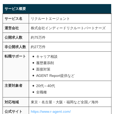
3.担当者と面談をする
サービス概要
4.求人紹介してもらう
5.求人に応募する
サービス名
リクルートエージェント
6.企業と面接する
運営会社
株式会社インディードリクルートパートナーズ
7.内定獲得・退職準備・入社
公開求人数
約75万件
第二新卒が転職サイトを上手に使う4つのポイント
非公開求人数
約27万件
複数の転職サイトを使って比較する
転職サポート
キャリア相談
自己診断やキャリア相談をしっかりする
履歴書添削
担当者とは本音で話して良い関係を築く
面接対策
AGENT Report提供など
応募するかどうかは自分でしっかり決める
主要対象者
20代～40代
第二新卒の転職の際によくある質問
全職種
第二新卒は何歳まで？
【未経験OK】第二新卒におすすめの業界は？
対応地域
東京・名古屋・大阪・福岡など全国／海外
第二新卒歓迎の求人の探し方は？
公式サイト
https://www.r-agent.com/