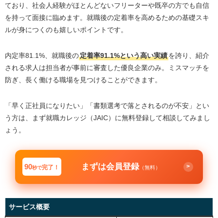
ており、社会人経験がほとんどないフリーターや既卒の方でも自信
を持って面接に臨めます。就職後の定着率を高めるための基礎スキ
ルが身につくのも嬉しいポイントです。
内定率81.1%、就職後の
定着率91.1%という高い実績
を誇り、紹介
される求人は担当者が事前に審査した優良企業のみ。ミスマッチを
防ぎ、長く働ける職場を見つけることができます。
「早く正社員になりたい」「書類選考で落とされるのが不安」とい
う方は、まず就職カレッジ（JAIC）に無料登録して相談してみまし
ょう。
まずは会員登録
90
>
完了！
（無料）
秒で
サービス概要