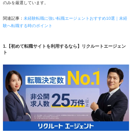
のみを厳選しています。
（JAIC）
5.【適職を一緒に見つけたいなら】マイナビジョブ2
関連記事：
未経験転職に強い転職エージェントおすすめ10選｜未経
0’s
験へ転職する時のポイント
6.【未経験OKの安定企業へ転職なら】ハタラクティ
ブ
7.【じっくり相談したいなら】第二新卒エージェント
1.【初めて転職サイトを利用するなら】リクルートエージェン
neo
ト
8.【キャリアアップを目指すなら】DYM就職
9.【企業からオファー機能あり】リクナビNEXT
10.【地方から上京なら】キャリアスタート
11.【転職イベントに参加したいなら】Re就活（リカ
ツ）
12.【自分に合った企業を見つけるなら】AiDEM AGE
NT転職
13.市場価値が高い人材を目指すなら「手に職転職」
14.【未経験におすすめ】就職カレッジ