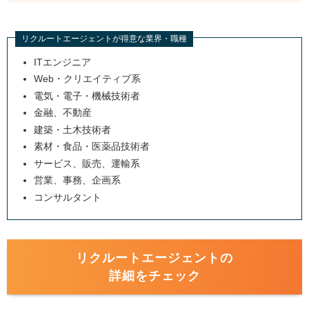
第二新卒が転職サイトを利用するメリットとは？
リクルートエージェントが得意な業界・職種
どこからでも今すぐに転職活動ができる
ITエンジニア
スカウトで企業からオファーがくる
Web・クリエイティブ系
自分に合った仕事がしやすい
電気・電子・機械技術者
自分のペースで転職活動ができる
金融、不動産
建築・土木技術者
エージェントを利用すると企業からの評価が聞ける
素材・食品・医薬品技術者
ここには気をつけて！第二新卒向け転職サイトの注意点
サービス、販売、運輸系
転職サイトには2種類ある
営業、事務、企画系
コンサルタント
サイトごとの特徴を比較する
転職サイトは複数登録する
第二新卒の転職で転職サイトを使う主な流れ
リクルートエージェントの
1.転職サイトに登録する
詳細をチェック
2.担当者から連絡が来る