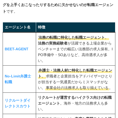
ビズリーチ
グを上手くおこなったりするために欠かせないのが転職エージェン
アガルートキャリア
ト
です。
法務求人.jp
エージェント名
特徴
BUSINESS LAWYERS CAREER
法務の転職に特化した転職エージェント
。
法務部の転職に転職エージェントを活用する４つのメリ
法務の実務経験者
が活躍できる上場企業から
ット
BEET-AGENT
ベンチャーまでの幅広い法務部の求人保有。I
手厚いサポートをしてくれる
PO準備中・SOありなど、高待遇求人が多
非公開求人の紹介をしてくれる
い。
企業の内情について教えてくれる
弁護士・法務人材に特化した転職エージェン
No-Limit弁護士
ト
。
求職者と企業担当をアドバイザーひとり
面接の通過率がアップする
転職
が担当する一気通貫だからミスマッチがな
法務の転職でエージェントを利用する際の注意点
い。
事業会社の法務求人も取り揃えている
。
特化型と総合型を登録する
リクルートが運営するハイクラス向けの転職
リクルートダイ
エージェント
。海外・地方の法務求人も多
担当者が合わないと感じた場合は遠慮なく変更して
レクトスカウト
い。
もらう
こまめに連絡を取る