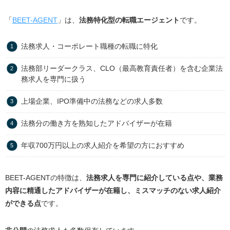
法務未経験でも転職は可能？
「
BEET-AGENT
」は、
法務特化型の転職エージェント
です。
未経験でも法務への転職は可能
30代以上での未経験転職は難しい
法務求人・コーポレート職種の転職に特化
未経験から法務キャリアを築きたい場合はパラリー
法務部リーダークラス、CLO（最高教育責任者）を含む企業法
ガルを目指すのもおすすめ
務求人を専門に扱う
まとめ
上場企業、IPO準備中の法務などの求人多数
法務分の働き方を熟知したアドバイザーが在籍
年収700万円以上の求人紹介を希望の方におすすめ
BEET-AGENTの特徴は、
法務求人を専門に紹介している点や、業務
内容に精通したアドバイザーが在籍し、ミスマッチのない求人紹介
ができる点
です。