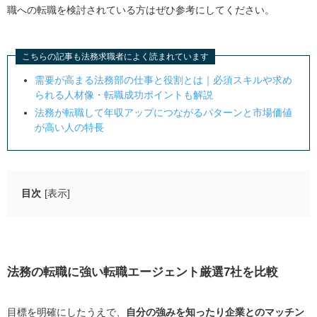
職への転職を検討されている方はぜひ参考にしてください。
こちらの記事も法務求職者によく読まれています
需要が高まる法務部の仕事と役割とは｜必須スキルや求め
られる人材像・転職成功ポイントも解説
法務が転職して年収アップにつながるパターンと市場価値
が高い人の特長
目次
[表示]
法務の転職に強い転職エージェント厳選7社を比較
BEET-AGENT｜法務に特化した転職エージェント
No-Limit弁護士転職｜弁護士資格者・法務経験者に強
法務の転職に強い転職エージェント厳選7社を比較
い
リクルートダイレクトスカウト
目標を明確にしたうえで、
自分の強みを知ったり企業とのマッチン