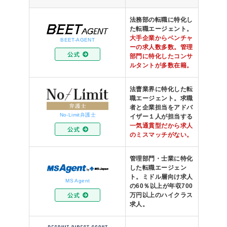
法務部の転職に特化し
た転職エージェント。
大手企業からベンチャ
BEET-AGENT
ーの求人数多数。管理
部門に特化したコンサ
ルタントが多数在籍。
法曹業界に特化した転
職エージェント。求職
者と企業担当をアドバ
No-Limit弁護士
イザー１人が担当する
一気通貫型だから求人
のミスマッチがない。
管理部門・士業に特化
した転職エージェン
ト。ミドル層向け求人
MS Agent
の60％以上が年収700
万円以上のハイクラス
求人。