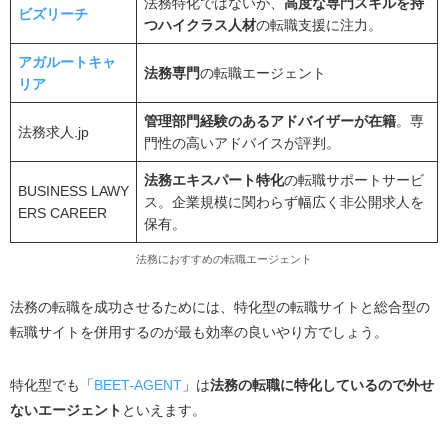
法務特化ではないが、
高度な専門スキルを持
ビズリーチ
つハイクラス人材
の転職支援に注力。
事前に用意するもの
アガルートキャ
法務の転職における転職エージェントの選び方と比較ポ
法務専門
の転職エージェント
リア
イント
管理部門経験のあるアドバイザーが在籍
。専
キャリアアドバイザーが法務部の知識に強いか
法務求人.jp
門性の高いアドバイスが評判。
法務求人の量よりも案件の質が良いこと
法務エキスパート特化
の転職サポートサービ
連絡のレスポンスが早い
BUSINESS LAWY
ス。企業規模に関わらず幅広く非公開求人を
ERS CAREER
複数社登録してサポート内容を比べる
保有。
法務の転職が難しいと言われている３つの理由
法務におすすめの転職エージェント
業務がルーティンワークではない
法務の転職を成功させるためには、特化型の転職サイトと総合型の
求人の倍率が高い
転職サイトを併用するのが最も効率の良いやり方でしょう。
業務に対して専門的な知識が必要
特化型でも「
BEET-AGENT
」は
法務の転職に特化しているので外せ
法務部への転職を成功させる7つのポイント
ないエージェント
といえます。
自己分析で強みを把握する