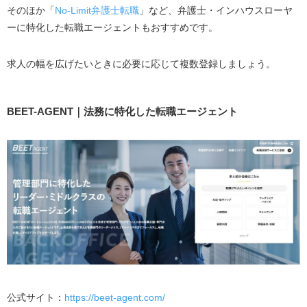
取り組む姿勢をアピールする
そのほか「
No-Limit弁護士転職
」など、弁護士・インハウスローヤ
これまでの経験をどう活かせるのか伝える
ーに特化した転職エージェントもおすすめです。
法律知識があることをアピール
求人の幅を広げたいときに必要に応じて複数登録しましょう。
わかりやすい伝え方を意識する
法務に有利な資格を取得する
転職エージェントを利用する
BEET-AGENT｜法務に特化した転職エージェント
法務の転職で求められる６つのスキル
ビジネスセンス
コミュニケーション能力
文章力
情報収集力
柔軟な対応力
英語力
法務への転職で取得しておくと有利になる資格
公式サイト：
https://beet-agent.com/