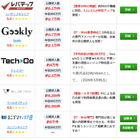
公開求人数
【業界10年の実績】
約50のIT職種
約5.2万件
詳細
に対応。
3人に2人が年収アップ
を
レバテックキャリア
年収800万円
実現！
5.0
約2.7万件
公開求人数
【IT・Web業界特化】
100名以上
約3.7万件
詳細
の専門アドバイザーが在籍。好条
年収800万円
Geekly
件の非公開求人も充実！
4.8
約2.1万件
【平均年収UP額138万円】
。Goo
gle口コミ評価★4.8(※)と手厚い
公開求人数
支援の現役エンジニア特化型エー
約4万件
詳細
ジェント。
テックゴー
年収800万円
※株式会社MyVisionとし
4.6
約2.4万件
て。（2026年3月時点）
公開求人数
【最短一カ月で転職】
AIによる自
約9,200件
詳細
己分析で利用者満足度の高い転職
年収800万円
を実現
ウィルオブテック
約5,900件
4.5
公開求人数
【IT・Web専門】
専門性が高く企
経験者
約5千件
業の内部事情まで分かる。年収U
Pを狙うエンジニア経験者におす
ユニゾンキャリア
年収800万円
未経験者
すめ！
4.3
ー