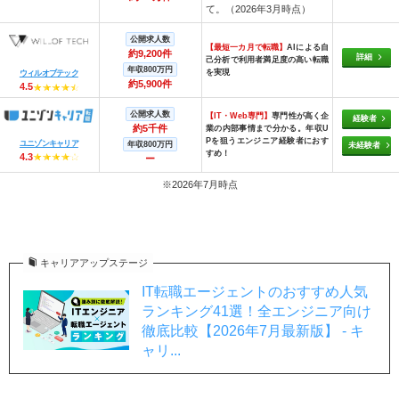
て。（2026年3月時点）
公開求人数
【最短一カ月で転職】
AIによる自
約9,200件
詳細
己分析で利用者満足度の高い転職
年収800万円
を実現
ウィルオブテック
約5,900件
4.5
公開求人数
【IT・Web専門】
専門性が高く企
経験者
約5千件
業の内部事情まで分かる。年収U
Pを狙うエンジニア経験者におす
ユニゾンキャリア
年収800万円
未経験者
すめ！
4.3
ー
※2026年7月時点
キャリアアップステージ
IT転職エージェントのおすすめ人気
ランキング41選！全エンジニア向け
徹底比較【2026年7月最新版】 - キ
ャリ...