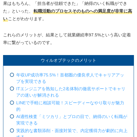
果はもちろん、「担当者が信頼できた」「納得のいく転職ができ
た」といった、
転職活動のプロセスそのものへの満足度が非常に高
い
ことがわかります。
これらのメリットが、結果として就業継続率97.5%という高い定着
率に繋がっているのです。
ウィルオブテックのメリット
年収UP成功率75.5%！首都圏の優良求人でキャリアアッ
プを実現できる
ITエンジニアを熟知した2名体制の徹底サポートでキャリ
アの迷いが解消される
LINEで手軽に相談可能！スピーディーなやり取りが魅力
的
AI適性検査「ミツカリ」とプロの目で、納得のいく転職が
実現できる
実践的な書類添削・面接対策で、内定獲得力が劇的に向上
する