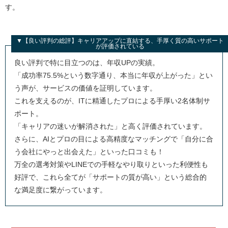
【IT特化・大手】レバテックキャリアとの違い
す。
【総合型・求人数最大級】リクルートエージェントI
Tとの違い
▼【良い評判の総評】キャリアアップに直結する、手厚く質の高いサポート
【未経験・ポテンシャル層に強い】ユニゾンキャリ
が評価されている
アとの違い
良い評判で特に目立つのは、年収UPの実績。
「成功率75.5%という数字通り、本当に年収が上がった」とい
ウィルオブテックの評判に関するよくある質問(Q&A)
う声が、サービスの価値を証明しています。
ウィルオブテックは転職成功まで完全無料？
これを支えるのが、ITに精通したプロによる手厚い2名体制サ
ウィルオブテックは未経験でも利用できる？
ポート。
ウィルオブテックのコーディングテストって何？
「キャリアの迷いが解消された」と高く評価されています。
ウィルオブテックから連絡が来ない場合はどうすれ
さらに、AIとプロの目による高精度なマッチングで「自分に合
ば良い？
う会社にやっと出会えた」といった口コミも！
万全の選考対策やLINEでの手軽なやり取りといった利便性も
ウィルオブテックの退会は簡単にできる？
好評で、これら全てが「サポートの質が高い」という総合的
ウィルオブ・ワークとの違いは何？
な満足度に繋がっています。
ウィルオブテックの問い合わせ先は？
まとめ：ウィルオブテックはやばくない！首都圏のIT業界