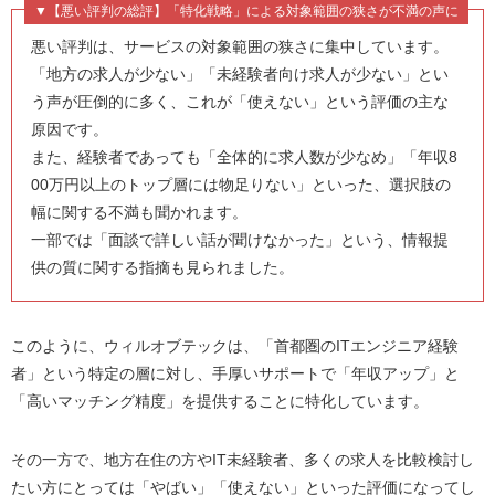
経験者にとって最高のパートナー
▼【悪い評判の総評】「特化戦略」による対象範囲の狭さが不満の声に
悪い評判は、サービスの対象範囲の狭さに集中しています。
「地方の求人が少ない」「未経験者向け求人が少ない」とい
う声が圧倒的に多く、これが「使えない」という評価の主な
原因です。
また、経験者であっても「全体的に求人数が少なめ」「年収8
00万円以上のトップ層には物足りない」といった、選択肢の
幅に関する不満も聞かれます。
一部では「面談で詳しい話が聞けなかった」という、情報提
供の質に関する指摘も見られました。
このように、ウィルオブテックは、「首都圏のITエンジニア経験
者」という特定の層に対し、手厚いサポートで「年収アップ」と
「高いマッチング精度」を提供することに特化しています。
その一方で、地方在住の方やIT未経験者、多くの求人を比較検討し
たい方にとっては「やばい」「使えない」といった評価になってし