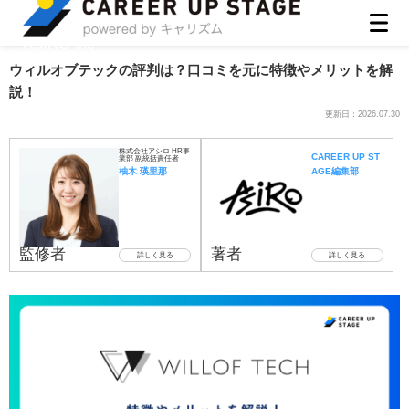
ASIRO inc
ウィルオブテックの評判は？口コミを元に特徴やメリットを解
説！
更新日：
2026.07.30
株式会社アシロ HR事
CAREER UP ST
業部 副統括責任者
柚木 瑛里那
AGE編集部
監修者
著者
詳しく見る
詳しく見る