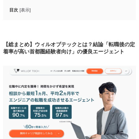
目次
[表示]
【総まとめ】ウィルオブテックとは？結論「転職後の定
着率が高い首都圏経験者向け」の優良エージェント
ウィルオブテックはやばい？悪い評判・口コミからわか
【総まとめ】ウィルオブテックとは？結論「転職後の定
る5つのデメリット
着率が高い首都圏経験者向け」の優良エージェント
求人は都市部が多く地方での転職には向かない
未経験OKの求人が少ない
800万円以上の求人が少なくハイクラス転職にはつな
がりにくい
他のIT特化エージェントより求人数が少ない
面談で業務内容の詳細を教えてもらえないケースが
ある
ウィルオブテックの良い評判・口コミからわかる5つの強
力なメリット
年収UP成功率75.5%！首都圏の優良求人でキャリア