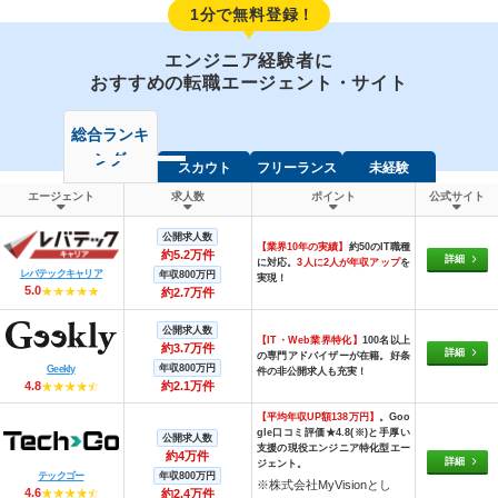
1分で無料登録！
エンジニア経験者に
おすすめの転職エージェント・サイト
総合ランキ
ング
スカウト
フリーランス
未経験
エージェント
求人数
ポイント
公式サイト
公開求人数
【業界10年の実績】
約50のIT職種
約5.2万件
詳細
に対応。
3人に2人が年収アップ
を
レバテックキャリア
年収800万円
実現！
5.0
約2.7万件
公開求人数
【IT・Web業界特化】
100名以上
約3.7万件
詳細
の専門アドバイザーが在籍。好条
年収800万円
Geekly
件の非公開求人も充実！
4.8
約2.1万件
【平均年収UP額138万円】
。Goo
gle口コミ評価★4.8(※)と手厚い
公開求人数
支援の現役エンジニア特化型エー
約4万件
詳細
ジェント。
テックゴー
年収800万円
※株式会社MyVisionとし
4.6
約2.4万件