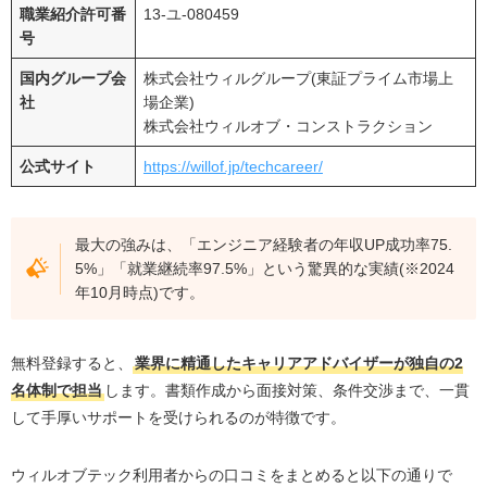
コツ②：「待ち」の姿勢はNG！サポートは遠慮なく
職業紹介許可番
13-ユ-080459
フル活用する
号
コツ③：「良い案件があればすぐにでも」と高い転
国内グループ会
株式会社ウィルグループ(東証プライム市場上
職意欲を示す
社
場企業)
コツ④：リスクヘッジのために他の転職エージェン
株式会社ウィルオブ・コンストラクション
トにも2〜3社登録する
公式サイト
https://willof.jp/techcareer/
ウィルオブテックの登録から内定までの全6ステップ
ステップ1：公式サイトから無料登録
最大の強みは、「エンジニア経験者の年収UP成功率75.
ステップ2：キャリアアドバイザーとの初回面談
5%」「就業継続率97.5%」という驚異的な実績(※2024
ステップ3：求人紹介・応募
年10月時点)です。
ステップ4：書類添削・面接対策
ステップ5：企業との面接
無料登録すると、
業界に精通したキャリアアドバイザーが独自の2
ステップ6：内定・条件交渉・入社
名体制で担当
します。書類作成から面接対策、条件交渉まで、一貫
して手厚いサポートを受けられるのが特徴です。
比較でわかる！ウィルオブテックと主要IT転職エージェン
トの違い
ウィルオブテック利用者からの口コミをまとめると以下の通りで