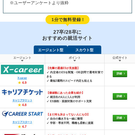
※ユーザーアンケートより抜粋
1分で無料登録！
27卒/28卒に
おすすめの就活サイト
エージェント型
スカウト型
エージェント
ポイント
公式サイト
【先輩の通過ESが見放題】
✓ 内定者のESを閲覧・OB訪問で選考対策で
詳細
きる
X-career
✓ 最短2週間のスピード内定も狙える
★
4.9
【価値観にあった企業を紹介】
詳細
✓ 就活生の4人に1人が利用
キャリアチケット
✓ ES添削・面接対策のサポート充実
★
4.8
【まだ何も決まってない人にも◎】
詳細
✓ 自分の働き方を一緒に整理
キャリアスタート
✓ 学部・専攻不問、職種も柔軟に提案
★
4.7