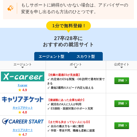
もしサポートに納得がいかない場合は、アドバイザーの
変更を申し出るのも方法のひとつです。
1分で無料登録！
27卒/28卒に
おすすめの就活サイト
エージェント型
スカウト型
エージェント
ポイント
公式サイト
【先輩の通過ESが見放題】
✓ 内定者のESを閲覧・OB訪問で選考対策で
詳細
きる
X-career
✓ 最短2週間のスピード内定も狙える
★
4.9
【価値観にあった企業を紹介】
詳細
✓ 就活生の4人に1人が利用
キャリアチケット
✓ ES添削・面接対策のサポート充実
★
4.8
【まだ何も決まってない人にも◎】
詳細
✓ 自分の働き方を一緒に整理
キャリアスタート
✓ 学部・専攻不問、職種も柔軟に提案
★
4.7