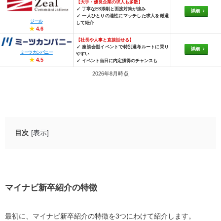
【大手・優良企業の求人も多数】
✓ 丁寧なES添削と面接対策が強み
詳細
✓ 一人ひとりの適性にマッチした求人を厳選
ジール
して紹介
★
4.6
【社長や人事と直接話せる】
✓ 座談会型イベントで特別選考ルートに乗り
詳細
ミーツカンパニー
やすい
★
4.5
✓ イベント当日に内定獲得のチャンスも
2026年8月時点
目次
[表示]
マイナビ新卒紹介の特徴
大手企業の非公開求人が多い
選考対策ツールが用意されている
マイナビ新卒紹介の特徴
業界に特化したアドバイザーが在籍している
最初に、マイナビ新卒紹介の特徴を3つにわけて紹介します。
マイナビ新卒紹介の良い評判・口コミ