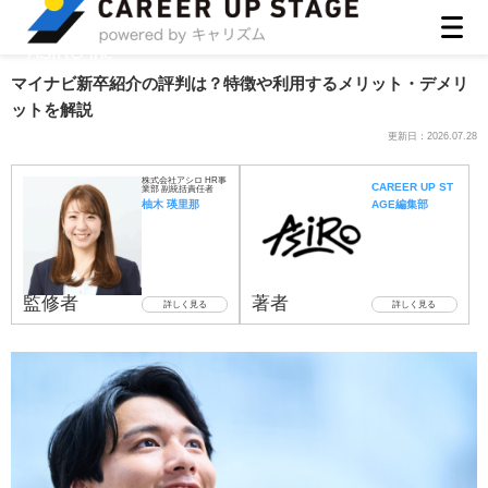
ASIRO inc
マイナビ新卒紹介の評判は？特徴や利用するメリット・デメリ
ットを解説
更新日：
2026.07.28
株式会社アシロ HR事
CAREER UP ST
業部 副統括責任者
柚木 瑛里那
AGE編集部
監修者
著者
詳しく見る
詳しく見る