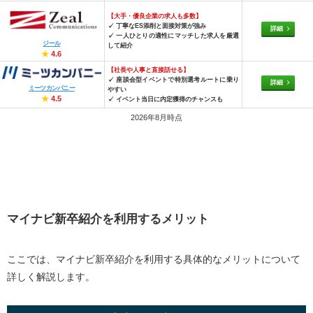
【大手・優良企業の求人も多数】
✓ 丁寧なES添削と面接対策が強み
詳細
✓ 一人ひとりの適性にマッチした求人を厳選
ジール
して紹介
★
4.6
【社長や人事と直接話せる】
✓ 座談会型イベントで特別選考ルートに乗り
詳細
ミーツカンパニー
やすい
★
4.5
✓ イベント当日に内定獲得のチャンスも
2026年8月時点
マイナビ新卒紹介を利用するメリット
ここでは、マイナビ新卒紹介を利用する具体的なメリットについて
詳しく解説します。