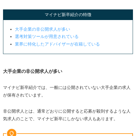
豊富な求人を紹介してくれた
マイナビ新卒紹介の特徴
キャリアアドバイザーが丁寧にサポートしてくれた
OB訪問などとは違った就活事情を知ることができた
大手企業の非公開求人が多い
選考対策ツールが用意されている
マイナビ新卒紹介の悪い評判・口コミ
業界に特化したアドバイザーが在籍している
地方の求人が少なかった
不要なメールが大量に届いた
キャリアアドバイザーの対応に差があった
大手企業の非公開求人が多い
マイナビ新卒紹介を利用するメリット
マイナビ新卒紹介では、一般には公開されていない大手企業の求人
キャリアカウンセリングを受けられる
が保有されています。
豊富な非公開求人を紹介してもらえる
リアルな採用情報を提供してもらえる
非公開求人とは、通常どおりに公開すると応募が殺到するような人
セミナーや研修を受講できる
気求人のことで、マイナビ新卒にしかない求人もあります。
コラムが公式サイトに多く掲載されている