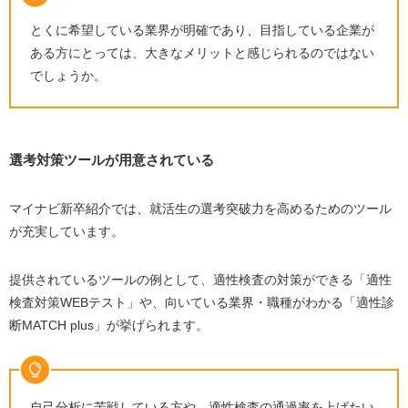
マイナビ新卒紹介を利用するデメリット
とくに希望している業界が明確であり、目指している企業が
キャリアアドバイザーの質にばらつきがある
ある方にとっては、大きなメリットと感じられるのではない
希望条件に合わない求人を紹介される
でしょうか。
電話やメールなどの連絡が多い
マイナビ新卒紹介に向いている人の特徴
選考対策ツールが用意されている
自分の強み・弱みを知りたい人
大手から中小企業まで幅広い求人情報を得たい人
マイナビ新卒紹介では、就活生の選考突破力を高めるためのツール
非公開求人を紹介してほしい人
が充実しています。
マイナビ新卒紹介の登録・利用方法
提供されているツールの例として、適性検査の対策ができる「適性
マイナビ新卒紹介についてよくある質問
検査対策WEBテスト」や、向いている業界・職種がわかる「適性診
マイナビ新卒紹介とは何ですか？
断MATCH plus」が挙げられます。
新卒の就活はいつ決まるのですか？
新卒は就活で何社くらい落ちるの？
自己分析に苦戦している方や、適性検査の通過率を上げたい