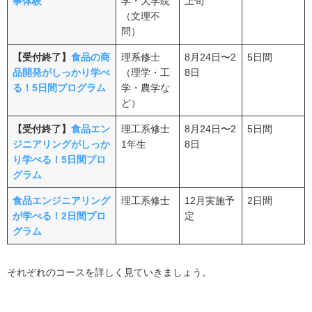
事体験
学・大学院
上旬
（文理不
関連業界のおすすめ企業（総合食品・グローバル食
問）
品）
【受付終了】
食品の商
理系修士
8月24日〜2
5日間
キッコーマン志望者におすすめのスカウト型就活サイト3
品開発がしっかり学べ
（理学・工
8日
選
る！5日間プログラム
学・農学な
OfferBox｜3年連続就活生の満足度No.1。東証プライ
ど）
ム上場企業を含む約2.3万社に出会える
【受付終了】
食品エン
理工系修士
8月24日〜2
5日間
ABABA｜最終面接まで残った経験を評価。選考カッ
ジニアリングがしっか
1年生
8日
トで早期内定を狙える
り学べる！5日間プロ
キミスカ｜3種のオファーで企業の本気度がわかり効
グラム
率よく活動できる
食品エンジニアリング
理工系修士
12月実施予
2日間
【キッコーマン】のインターンに関するよくある質問（Q
が学べる！2日間プロ
定
&A）
グラム
まとめ
それぞれのコースを詳しく見ていきましょう。