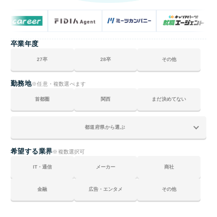
卒業年度
27卒
28卒
その他
勤務地
※任意・複数選べます
首都圏
関西
まだ決めてない
希望する業界
※複数選択可
IT・通信
メーカー
商社
金融
広告・エンタメ
その他