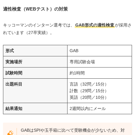
適性検査（WEBテスト）の対策
キッコーマンのインターン選考では、
GAB形式の適性検査
が採用さ
れています（27卒実績）。
形式
GAB
実施場所
専用試験会場
試験時間
約1時間
出題科目
言語（32問／15分）
計数（29問／15分）
英語（20問／10分）
結果通知
2週間以内にメール
GABはSPIや玉手箱に比べて受験機会が少ないため、対