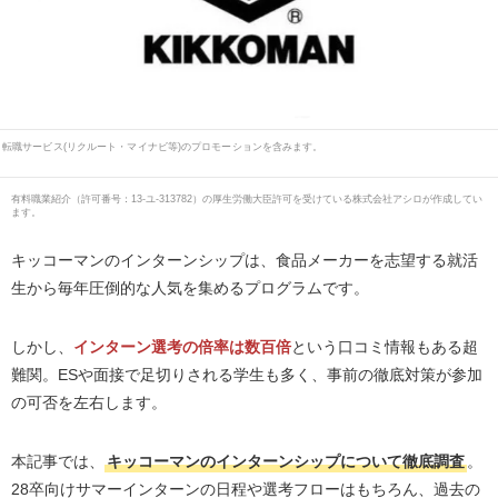
転職サービス(リクルート・マイナビ等)のプロモーションを含みます。
有料職業紹介
（
許可番号：13-ユ-313782
）の厚生労働大臣許可を受けている株式会社アシロが作成してい
ます。
キッコーマンのインターンシップは、食品メーカーを志望する就活
生から毎年圧倒的な人気を集めるプログラムです。
しかし、
インターン選考の倍率は数百倍
という口コミ情報もある超
難関。ESや面接で足切りされる学生も多く、事前の徹底対策が参加
の可否を左右します。
本記事では、
キッコーマンのインターンシップについて徹底調査
。
28卒向けサマーインターンの日程や選考フローはもちろん、過去の