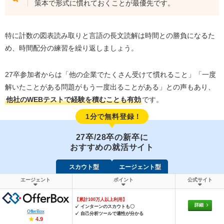
策本で形式に慣れておくことが最優先です。
特に計数の図表読み取りと言語の長文読解は時間との勝負になるた
め、時間配分の練習を繰り返しましょう。
27卒参加者からは「他の企業でたくさん受けて慣れること」「一度
解いたことがある問題がもう一度出ることがある」との声もあり、
他社のWEBテストで経験を積むことも有効
です。
1分で無料登録！
27卒/28卒の新卒に
おすすめの就活サイト
スカウト型
エージェント型
エージェント
ポイント
公式サイト
【累計100万人以上利用】
詳細
✓ インターンのスカウトも〇
OfferBox
✓ 自己分析ツールで適性が分かる
★
4.9