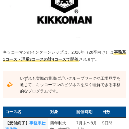
【キッコーマン】インターン参加者への本選考優遇
食品メーカー業界の早期選考オファーを受け取りた
いなら、OfferBoxに登録しておこう
【キッコーマン】インターンの選考倍率
【キッコーマン】インターンの選考フローと対策
ES（エントリーシート）選考の対策
キッコーマンのインターンシップは、2026年（28卒向け）は
事務系
1コース・理系3コースの計4コースで開催
されます。
個別面接の対策
適性検査（WEBテスト）の対策
いずれも実際の業務に近いグループワークや工場見学を
【キッコーマン】の企業研究
通じて、キッコーマンのビジネスを深く理解できる本格
キッコーマンの事業展開と業界内での立ち位置
的なプログラムです。
キッコーマンの平均年収・初任給と福利厚生
キッコーマンの採用大学
コース名
対象
開催時期
日数
キッコーマン志望者におすすめの併願企業5選
【受付終了】
事務系仕
四年制大
7月末〜8月
5日間
同業界のおすすめ企業（調味料メーカー）