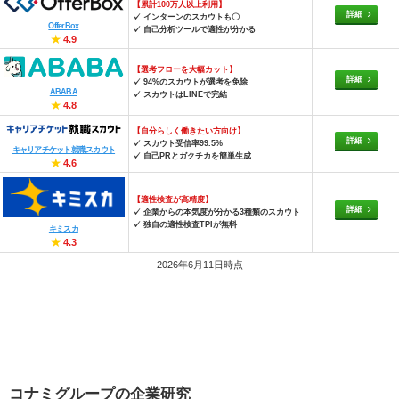
【累計100万人以上利用】
詳細
✓ インターンのスカウトも〇
OfferBox
✓ 自己分析ツールで適性が分かる
★
4.9
【選考フローを大幅カット】
詳細
✓ 94%のスカウトが選考を免除
ABABA
✓ スカウトはLINEで完結
★
4.8
【自分らしく働きたい方向け】
詳細
✓ スカウト受信率99.5%
キャリアチケット就職スカウト
✓ 自己PRとガクチカを簡単生成
★
4.6
【適性検査が高精度】
詳細
✓ 企業からの本気度が分かる3種類のスカウト
✓ 独自の適性検査TPIが無料
キミスカ
★
4.3
2026年6月11日時点
コナミグループの企業研究