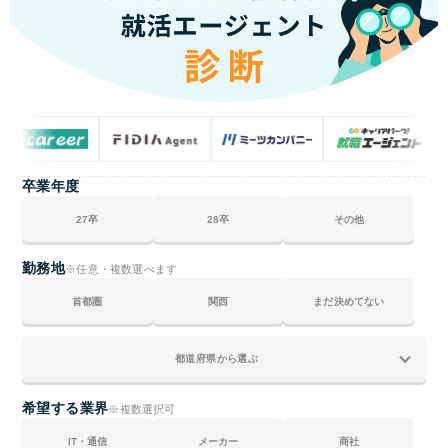
卒業年度
27卒
28卒
その他
勤務地
※任意・複数選べます
首都圏
関西
まだ決めてない
希望する業界
※複数選択可
IT・通信
メーカー
商社