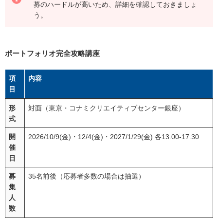
募のハードルが高いため、詳細を確認しておきましょ
う。
ポートフォリオ完全攻略講座
項
内容
目
形
対面（東京・コナミクリエイティブセンター銀座）
式
開
2026/10/9(金)・12/4(金)・2027/1/29(金) 各13:00-17:30
催
日
募
35名前後（応募者多数の場合は抽選）
集
人
数