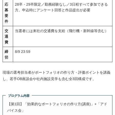
応
28卒・29卒限定／勤務経験なし／3日程すべて参加できる
募
方。申込時にアンケート回答と作品提出が必要
要
件
交
当選者には来社の交通費を支給（飛行機・新幹線等含む）
通
費
締
8/9 23:59
切
現場の選考担当者がポートフォリオの作り方・評価ポイントを講義
し、若手OB座談会や社内施設見学も含む全3回構成です。
プログラム内容
【第1回】「効果的なポートフォリオの作り方(講座)」+「アド
バイス会」