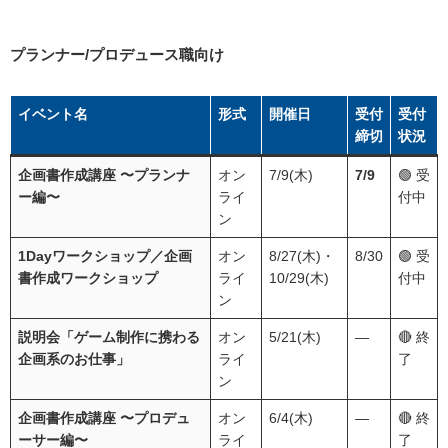
プランナー/プロデュース職向け
イベント名
形式
開催日
受付
受付
締切
状況
企画書作成講座 〜プランナ
オン
7/9(木)
7/9
🟢 受
ー編〜
ライ
付中
ン
1Dayワークショップ／企画
オン
8/27(木)・
8/30
🟢 受
書作成ワークショップ
ライ
10/29(木)
付中
ン
説明会「ゲーム制作に携わる
オン
5/21(木)
―
🔴 終
企画系のお仕事」
ライ
了
ン
企画書作成講座 〜プロデュ
オン
6/4(木)
―
🔴 終
ーサー編〜
ライ
了