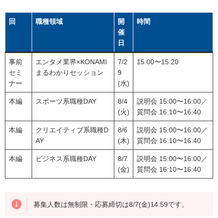
回
職種領域
開
時間
催
日
事前
エンタメ業界×KONAMI
7/2
15:00〜15:20
セミ
まるわかりセッション
9
ナー
(水)
本編
スポーツ系職種DAY
8/4
説明会 15:00〜16:00／
(火)
質問会 16:10〜16:40
本編
クリエイティブ系職種D
8/6
説明会 15:00〜16:00／
AY
(木)
質問会 16:10〜16:40
本編
ビジネス系職種DAY
8/7
説明会 15:00〜16:00／
(金)
質問会 16:10〜16:40
募集人数は無制限・応募締切は8/7(金)14:59です。