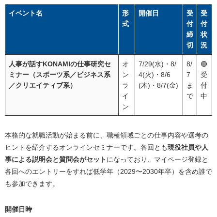
エンタメ・アミューズメント業界（バンダイナムコ
グループ/セガサミーホールディングス）
イベント名
形
開催日
受
受
式
付
付
コナミグループ志望者におすすめのスカウト型就活サイ
締
状
ト3選
切
況
OfferBox｜3年連続就活生の満足度No.1。東証プライ
人事が話すKONAMIの仕事研究セ
オ
7/29(水)・8/
8/
🟢
ム上場企業を含む約2.3万社に出会える
ミナー（スポーツ系／ビジネス系
ン
4(火)・8/6
7
受
ABABA｜最終面接まで残った経験を評価。選考カッ
／クリエイティブ系）
ラ
(木)・8/7(金)
ま
付
トで早期内定を狙える
イ
で
中
キミスカ｜3種のオファーで企業の本気度がわかり効
ン
率よく活動できる
本格的な就職活動が始まる前に、職種領域ごとの仕事内容や選考の
コナミグループのインターンに関するよくある質問（Q&
A）
ヒントを紹介するオンラインセミナーです。各回とも
現役社員や人
事による説明会と質問会がセット
になっており、マイページ登録と
まとめ
各回へのエントリーをすれば低学年（2029〜2030年卒）を含め誰で
も参加できます。
開催日時