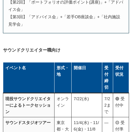
【第2回】「ポートフォリオの評価ポイント(講座)」+「アドバ
イス会」
【第3回】「アドバイス会」+「若手OB座談会」+「社内施設
見学会」
サウンドクリエイター職向け
イベント名
形式・
開催日
受
受付
地
付
状況
締
切
現役サウンドクリエイタ
オンラ
7/22(水)
7/2
🟢 受
ーによるトークセッショ
イン
2ま
付中
ン
で
サウンドスタジオツアー
東京
11/4(水)・11/
―
🟡 受
都・大
6(金)・11/8
付準