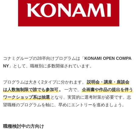
エンタメ業界の早期選考オファーを受け取りたいな
ら、OfferBoxに登録しておこう
コナミグループのインターンの選考倍率
コナミグループのインターンの選考フローと対策
提出物（企画書・作品）の対策
コナミグループの28卒向けプログラムは「
KONAMI OPEN COMPA
コナミグループの企業研究
NY
」として、職種別に多数開催されています。
コナミグループの事業展開と業界内での立ち位置
コナミグループの平均年収・初任給
プログラムは大きく2タイプに分かれます。
説明会・講座・座談会
コナミグループの福利厚生
は人数無制限で誰でも参加可
。
一方で、
企画書や作品の提出を伴う
ワークショップ系は抽選
となり、実質的に選考対策が必要です。志
コナミグループの採用大学
望職種のプログラムを軸に、早めにエントリーを進めましょう。
コナミグループ志望者におすすめの併願企業5選
ゲーム業界（カプコン/スクウェア・エニックス/セ
職種検討中の方向け
ガ）