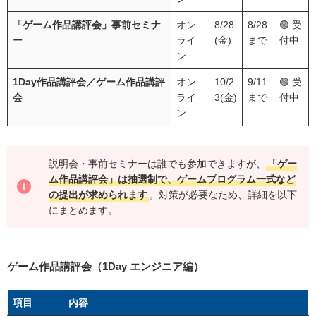
「ゲーム作品講評会」事前セミナ
オン
8/28
8/28
🟢 受
ー
ライ
(金)
まで
付中
ン
1Day作品講評会／ゲーム作品講評
オン
10/2
9/11
🟢 受
会
ライ
3(金)
まで
付中
ン
説明会・事前セミナーは誰でも参加できますが、
「ゲー
ム作品講評会」は抽選制で、ゲームプログラム一式など
の提出が求められます
。対策が必要なため、詳細を以下
にまとめます。
ゲーム作品講評会（1Day エンジニア編）
項目
内容