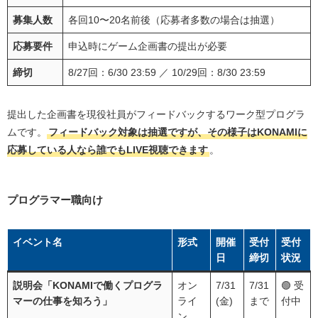
募集人数
各回10〜20名前後（応募者多数の場合は抽選）
応募要件
申込時にゲーム企画書の提出が必要
締切
8/27回：6/30 23:59 ／ 10/29回：8/30 23:59
提出した企画書を現役社員がフィードバックするワーク型プログラ
ムです。
フィードバック対象は抽選ですが、その様子はKONAMIに
応募している人なら誰でもLIVE視聴できます
。
プログラマー職向け
イベント名
形式
開催
受付
受付
日
締切
状況
説明会「KONAMIで働くプログラ
オン
7/31
7/31
🟢 受
マーの仕事を知ろう」
ライ
(金)
まで
付中
ン