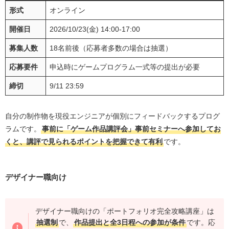
形式
オンライン
開催日
2026/10/23(金) 14:00-17:00
募集人数
18名前後（応募者多数の場合は抽選）
応募要件
申込時にゲームプログラム一式等の提出が必要
締切
9/11 23:59
自分の制作物を現役エンジニアが個別にフィードバックするプログ
ラムです。
事前に「ゲーム作品講評会」事前セミナーへ参加してお
くと、講評で見られるポイントを把握できて有利
です。
デザイナー職向け
デザイナー職向けの「ポートフォリオ完全攻略講座」は
抽選制
で、
作品提出と全3日程への参加が条件
です。応