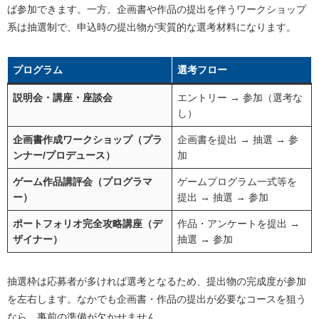
ば参加できます。一方、企画書や作品の提出を伴うワークショップ
系は抽選制で、申込時の提出物が実質的な選考材料になります。
プログラム
選考フロー
説明会・講座・座談会
エントリー → 参加（選考な
し）
企画書作成ワークショップ（プラ
企画書を提出 → 抽選 → 参
ンナー/プロデュース）
加
ゲーム作品講評会（プログラマ
ゲームプログラム一式等を
ー）
提出 → 抽選 → 参加
ポートフォリオ完全攻略講座（デ
作品・アンケートを提出 →
ザイナー）
抽選 → 参加
抽選枠は応募者が多ければ選考となるため、提出物の完成度が参加
を左右します。なかでも企画書・作品の提出が必要なコースを狙う
なら、事前の準備が欠かせません。