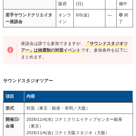
阪府
(日)
備中
若手サウンドクリエイタ
オンラ
6/5(金)
―
🔴 終
ー座談会
イン
了
座談会は誰でも参加できますが、
「サウンドスタジオツ
アー」は抽選制の対面イベント
です。参加条件を以下に
まとめます。
サウンドスタジオツアー
項目
内容
形式
対面（東京：銀座・有明／大阪）
開催日/
2026/11/4(水) コナミクリエイティブセンター銀座
会場
（東京）
2026/11/6(金) コナミ大阪スタジオ（大阪）