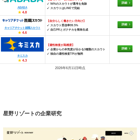
詳細
✓ 94%のスカウトが選考を免除
ABABA
✓ スカウトはLINEで完結
★
4.8
【自分らしく働きたい方向け】
詳細
✓ スカウト受信率99.5%
キャリアチケット就職スカウト
✓ 自己PRとガクチカを簡単生成
★
4.6
【適性検査が高精度】
詳細
✓ 企業からの本気度が分かる3種類のスカウト
✓ 独自の適性検査TPIが無料
キミスカ
★
4.3
2026年6月11日時点
星野リゾートの企業研究