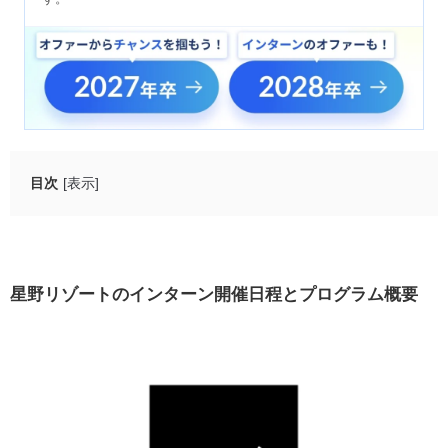
目次
[表示]
星野リゾートのインターン開催日程とプログラム概要
①自己理解×星野リゾート｜1Day／WEB
②サービスチーム×滞在演出｜1Day／対面・WEB
星野リゾートのインターン開催日程とプログラム概要
③独自の魅力づくり×ご当地愛｜1Day／対面
④ステークホルダーツーリズム×地域魅力｜1Day／
WEB
⑤SUMMERサービスインターンシップ｜長期／対面
（1ヶ月以上）