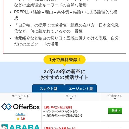
などの企業理念キーワードの自然な活用
PREP法（結論→理由→具体例→結論）による論理的な構
成
「自分軸」の提示：地域活性・組織の在り方・日本文化発
信など、何に惹かれているかの一貫性
地元紹介など独自の切り口：五感に訴えかける表現・自分
だけのエピソードの活用
1分で無料登録！
27卒/28卒の新卒に
おすすめの就活サイト
スカウト型
エージェント型
エージェント
ポイント
公式サイト
【累計100万人以上利用】
詳細
✓ インターンのスカウトも〇
OfferBox
✓ 自己分析ツールで適性が分かる
★
4.9
【選考フローを大幅カット】