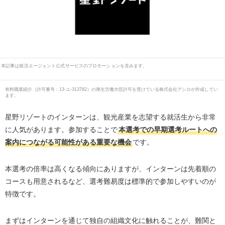
本記事は就活エージェント公式サービスのプロモーションを含みます。
有料職業紹介
（
許可番号：13-ユ-313782
）の厚生労働大臣許可を受けている株式会社アシロが作成してい
ます。
星野リゾートのインターンは、観光産業を志望する就活生から非常
に人気があります。参加することで
本選考での早期選考ルートへの
案内につながる可能性がある重要な機会
です。
本選考の倍率は高くなる傾向にありますが、インターンは先着順の
コースも用意されるなど、選考難易度は標準的で参加しやすいのが
特徴です。
まずはインターンを通じて独自の組織文化に触れることが、難関と