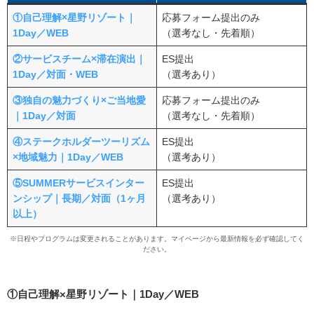
鉄道・まちづくり（JR東日本、JR西日本、東急）
①自己理解×星野リゾート｜
応募フォーム提出のみ
1Day／WEB
（選考なし・先着順）
星野リゾート志望者におすすめのスカウト型就活サイト3
選
②サービスチーム×滞在演出｜
ES提出
1Day／対面・WEB
（選考あり）
OfferBox｜3年連続就活生の満足度No.1。東証プライ
ム上場企業を含む約2.3万社に出会える
③独自の魅力づくり×ご当地愛
応募フォーム提出のみ
｜1Day／対面
（選考なし・先着順）
ABABA｜最終面接まで残った経験を評価。選考カッ
トで早期内定を狙える
④ステークホルダーツーリズム
ES提出
キミスカ｜3種のオファーで企業の本気度がわかり効
×地域魅力｜1Day／WEB
（選考あり）
率よく活動できる
⑤SUMMERサービスインター
ES提出
星野リゾートインターンに関するよくある質問（Q&A）
ンシップ｜長期／対面（1ヶ月
（選考あり）
以上）
まとめ
※日程やプログラムは変更されることがあります。マイページから最新情報を必ず確認してく
ださい。
①自己理解×星野リゾート｜1Day／WEB