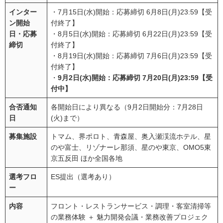
インター
・7月15日(水)開始：応募締切 6月8日(月)23:59【受
ン開始
付終了】
日・応募
・8月5日(水)開始：応募締切 6月22日(月)23:59【受
締切
付終了】
・8月19日(水)開始：応募締切 7月6日(月)23:59【受
付終了】
・
9月2日(水)開始：応募締切 7月20日(月)23:59【受
付中】
合否通知
各開始日により異なる（9月2日開始分：7月28日
日
(火)まで）
募集施設
トマム、界ポロト、青森屋、奥入瀬渓流ホテル、星
のや富士、リゾナーレ那須、星のや東京、OMO5東
京五反田 ほか全国各地
選考フロ
ES提出（選考あり）
ー
内容
フロント・レストランサービス・調理・客室清掃等
の業務体験 ＋ 魅力開発会議・業務改善プロジェク