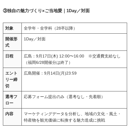
③独自の魅力づくり×ご当地愛｜1Day／対面
対象
全学年・全学科（28卒以降）
開催形
1Day／対面
式
日程
広島：9月17日(木) 12:00〜16:00 ※交通費支給なし
（福岡6/28開催分は終了）
エント
広島開催：9月14日(月)23:59
リー締
切
選考フ
応募フォーム提出のみ（選考なし・先着順）
ロー
内容
マーケティングデータを分析し、地域の文化・風土・
特産物を観光価値に転換する魅力造成に挑戦