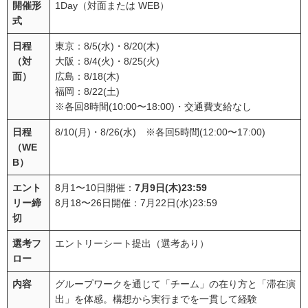
開催形
1Day（対面または WEB）
式
日程
東京：8/5(水)・8/20(木)
（対
大阪：8/4(火)・8/25(火)
面）
広島：8/18(木)
福岡：8/22(土)
※各回8時間(10:00〜18:00)・交通費支給なし
日程
8/10(月)・8/26(水) ※各回5時間(12:00〜17:00)
（WE
B）
エント
8月1〜10日開催：
7月9日(木)23:59
リー締
8月18〜26日開催：7月22日(水)23:59
切
選考フ
エントリーシート提出（選考あり）
ロー
内容
グループワークを通じて「チーム」の在り方と「滞在演
出」を体感。構想から実行までを一貫して経験