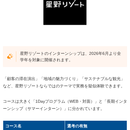
星野リゾートのインターン参加者への本選考優遇
観光業界の早期選考オファーを受け取りたいなら、O
fferBoxに登録しておこう
星野リゾートインターンの選考倍率
星野リゾートインターンの選考フローと対策
ES（エントリーシート）選考の対策
星野リゾートのインターンシップは、2026年6月より全
学年を対象に開催されます。
星野リゾートの企業研究
星野リゾートの事業展開と業界内での立ち位置
「顧客の滞在演出」「地域の魅力づくり」「サステナブルな観光」
星野リゾートの平均年収・初任給
など、星野リゾートならではのテーマで実務を疑似体験できます。
星野リゾートの福利厚生
星野リゾートの採用大学
コースは大きく「1Dayプログラム（WEB・対面）」と「長期インタ
ーンシップ（サマーインターン）」に分かれています。
星野リゾート志望者におすすめの併願企業6選
レジャー・高級ホテル（オリエンタルランド、帝国
コース名
選考の有無
ホテル、藤田観光）