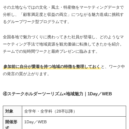
その土地ならではの文化・風土・特産物をマーケティングデータで
分析し、「顧客満足度と収益の両立」につながる魅力造成に挑戦す
るグループワーク型プログラムです。
全国各地で魅力づくりに携わってきた社員が登場し、どのようなマ
ーケティング手法で地域資源を観光価値に転換してきたかを紹介。
チームでの短時間ワークと最終プレゼンに臨みます。
参加前に自分が愛着を持つ地域の特徴を整理しておく
と、ワーク中
の発言の質が上がります。
④ステークホルダーツーリズム×地域魅力｜1Day／WEB
対象
全学年・全学科（28卒以降）
開催形
1Day／WEB
式