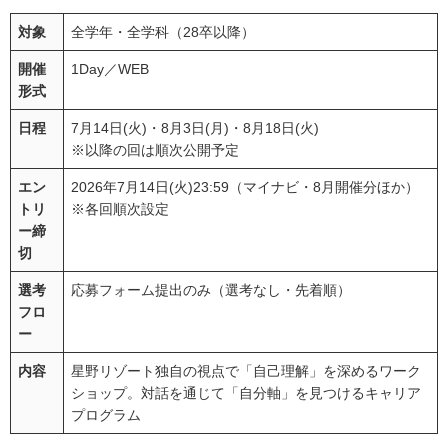
対象
全学年・全学科（28卒以降）
開催
1Day／WEB
形式
日程
7月14日(火)・8月3日(月)・8月18日(火)
※以降の回は順次公開予定
エン
2026年7月14日(火)23:59（マイナビ・8月開催分ほか）
トリ
※各回順次設定
ー締
切
選考
応募フォーム提出のみ（選考なし・先着順）
フロ
ー
内容
星野リゾート独自の視点で「自己理解」を深めるワーク
ショップ。対話を通じて「自分軸」を見つけるキャリア
プログラム