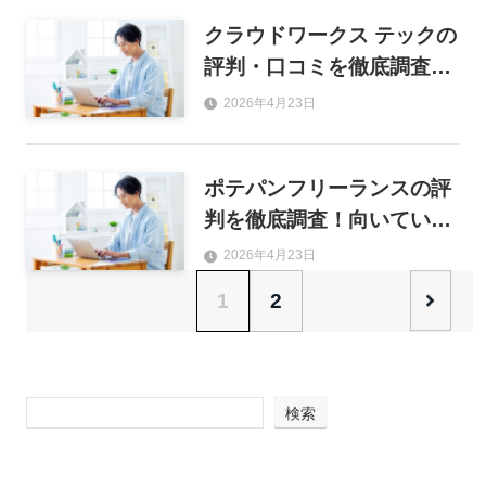
クラウドワークス テックの
評判・口コミを徹底調査！
利用するメリットや登録の
2026年4月23日
流れも解説
ポテパンフリーランスの評
判を徹底調査！向いている
人・向いていない人を口コ
2026年4月23日
ミから解説
1
2
検索