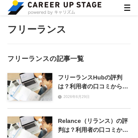
ASIRO inc
フリーランス
フリーランス
の記事一覧
フリーランスHubの評判
は？利用者の口コミから見
えた実態と賢い使い方を徹
2026年6月29日
底調査
Relance（リランス）の評
判は？利用者の口コミから