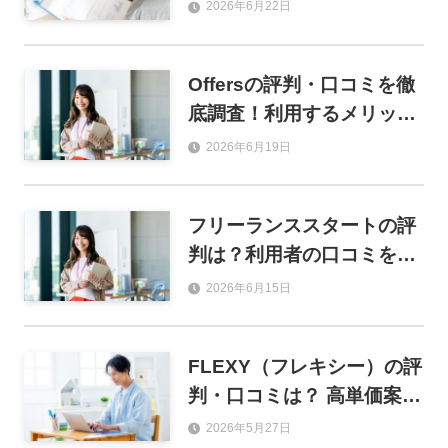
見えたメリット・デメリッ
2026年6月22日
ト を解説
Offersの評判・口コミを徹
底調査！利用するメリット
や登録の流れも解説
2026年6月19日
フリーランススタートの評
判は？利用者の口コミをも
とにメリット・デメリット
2026年6月15日
を徹底解説
FLEXY（フレキシー）の評
判・口コミは？ 高単価案件
の実態と登録前に知ってお
2026年5月27日