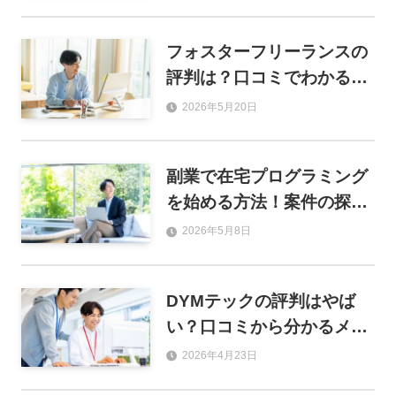
くべき注意点
フォスターフリーランスの
評判は？口コミでわかるメ
リット・デメリットと登録
2026年5月20日
前の注意点
副業で在宅プログラミング
を始める方法！案件の探し
方や未経験から稼ぐ手順を
2026年5月8日
解説
DYMテックの評判はやば
い？口コミから分かるメリ
ット・デメリットと実態を
2026年4月23日
徹底解説