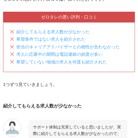
求人に応募中の期間は電話連絡の頻度が多い
希望していない地域の求人を何度も紹介された
ゼロタレの悪い評判・口コミ
ゼロタレの良い評判・口コミ
紹介してもらえる求人数が少なかった
職歴や学歴をマイナスに捉えることなく取り組めた
希望条件ではない求人を紹介された
初めての業界にチャレンジする機会を与えてもらえ
担当のキャリアアドバイザーとの相性が合わなかった
た
求人に応募中の期間は電話連絡の頻度が多い
希望していない地域の求人を何度も紹介された
LINEでのやり取りで快適にサービスを利用できた
学歴や職歴に関係なく応募できる求人が豊富
親身になって悩み相談に乗ってくれる方ばかりだっ
1つずつ見ていきましょう。
た
応募書類の添削や面接対策をサポートしてくれた
紹介してもらえる求人数が少なかった
ゼロタレとは？基本情報や運営会社について
ゼロタレの利用がおすすめの人
サポート体制は充実していると思いましたが、実
既卒や高卒など学歴・職歴に自信がない人
際に紹介してもらえる求人数が少なかったので、