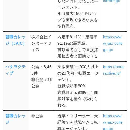
したい方に特化したエ
career.jp/
ージェント。
年収最大150万円アッ
プも実現できる求人を
多数保有。
就職カレッ
株式会社イ
内定率81.1%・定着率
https://ww
ジ（JAIC）
ンターオフ
91.1%の高実績。
w.jaic-colle
ィス
書類選考なしで直接採
ge.jp/
用担当者と面接できる
ハタラクテ
公開：6,46
支援実績11,000人以上
https://hata
ィブ
5件
の20代向け転職エージ
ractive.jp/
非公開：非
ェント。
公開
就職成功率80%
適職診断＆徹底した面
接対策を無料で受けら
れる。
就職カレッ
非公開
既卒・フリーター、未
https://ww
ジ
経験でも就職できる転
w.jaic-colle
職エージェント。
ge.jp/