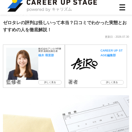
ASIRO inc
ゼロタレの評判は怪しいって本当？口コミでわかった実態とお
すすめの人を徹底解説！
更新日：
2026.07.30
株式会社アシロ HR事
CAREER UP ST
業部 副統括責任者
柚木 瑛里那
AGE編集部
監修者
著者
詳しく見る
詳しく見る