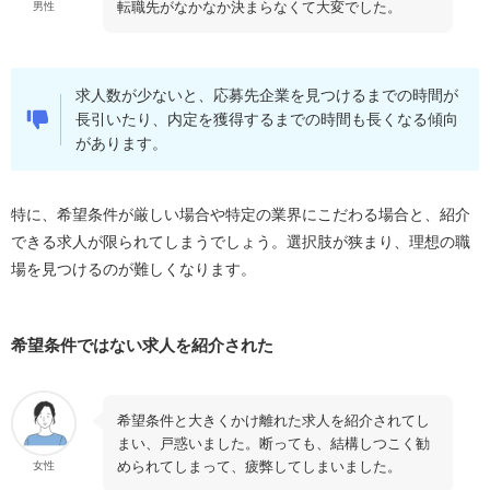
転職先がなかなか決まらなくて大変でした。
男性
転職未経験の若い年代の人
スピーディーに内定を獲得したい人
ゼロタレと他の転職サービスの比較
求人数が少ないと、応募先企業を見つけるまでの時間が
長引いたり、内定を獲得するまでの時間も長くなる傾向
ゼロタレを利用して転職する流れ
があります。
ゼロタレを上手に活用して転職するコツ
応募企業に対する推薦サポートを受ける
特に、希望条件が厳しい場合や特定の業界にこだわる場合と、紹介
できる求人が限られてしまうでしょう。選択肢が狭まり、理想の職
職務経歴書の書き方や会社の見極め方の講座を受け
場を見つけるのが難しくなります。
る
複数の転職サービスと併用して転職活動をする
希望条件ではない求人を紹介された
ゼロタレと併用したい転職サービス
ハタラクティブ
マイナビジョブ20's
希望条件と大きくかけ離れた求人を紹介されてし
まい、戸惑いました。断っても、結構しつこく勧
就職カレッジ（JAIC）
められてしまって、疲弊してしまいました。
女性