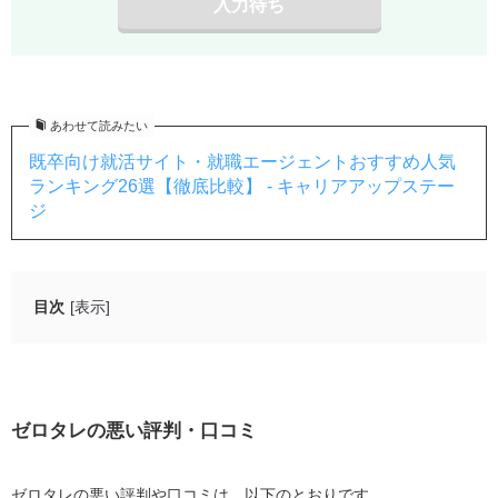
入力待ち
あわせて読みたい
既卒向け就活サイト・就職エージェントおすすめ人気
ランキング26選【徹底比較】 - キャリアアップステー
ジ
目次
[表示]
ゼロタレの悪い評判・口コミ
紹介してもらえる求人数が少なかった
希望条件ではない求人を紹介された
ゼロタレの悪い評判・口コミ
担当のキャリアアドバイザーとの相性が合わなかっ
た
ゼロタレの悪い評判や口コミは、以下のとおりです。