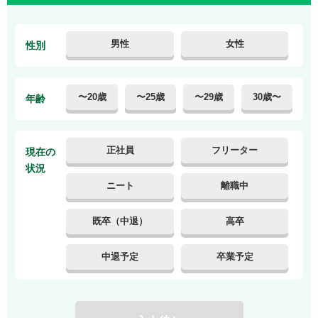
男性
女性
性別
〜20歳
〜25歳
〜29歳
30歳〜
年齢
正社員
フリーター
現在の
状況
ニート
離職中
既卒（中退）
高卒
中退予定
卒業予定