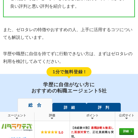
良い評判と悪い評判を紹介します。
また、ゼロタレの特徴やおすすめの人、上手に活用するコツについ
ても解説しています。
学歴や職歴に自信を持てずに行動できない方は、まずはゼロタレの
利用を検討してみてください。
1分で無料登録！
学歴に自信がない方に
おすすめの転職エージェント5社
総 合
詳 細
評 判
エージェント
評価
ポイント
公式サイト
【未経験８割】
適職診断＆徹底し
詳細
た面接対策
で、正社員就職を実
5.0
現。