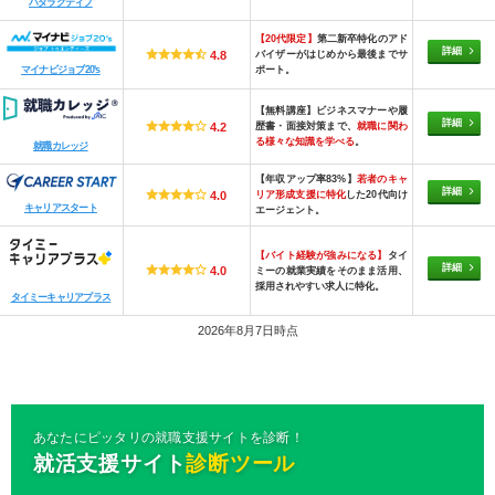
ハタラクティブ
【20代限定】
第二新卒特化のアド
詳細
バイザーがはじめから最後までサ
4.8
ポート。
マイナビジョブ20's
【無料講座】ビジネスマナーや履
詳細
歴書・面接対策まで、
就職に関わ
4.2
る様々な知識を学べる
。
就職カレッジ
【年収アップ率83%】
若者のキャ
詳細
リア形成支援に特化
した20代向け
4.0
キャリアスタート
エージェント。
【バイト経験が強みになる】
タイ
詳細
4.0
ミーの就業実績をそのまま活用、
採用されやすい求人に特化。
タイミーキャリアプラス
2026年8月7日時点
あなたにピッタリの就職支援サイトを診断！
就活支援サイト
診断ツール