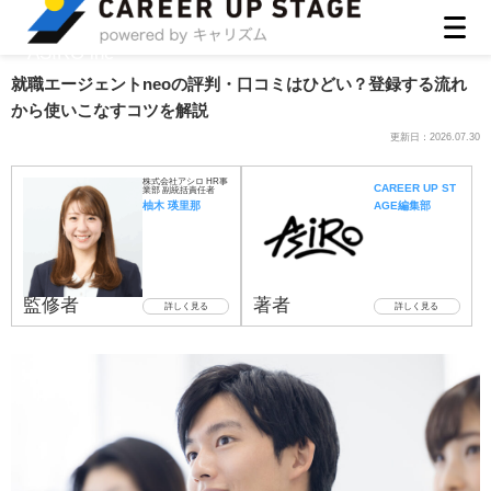
ASIRO inc
就職エージェントneoの評判・口コミはひどい？登録する流れ
から使いこなすコツを解説
更新日：
2026.07.30
株式会社アシロ HR事
CAREER UP ST
業部 副統括責任者
柚木 瑛里那
AGE編集部
監修者
著者
詳しく見る
詳しく見る