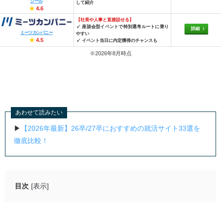
ジール
して紹介
★
4.6
【社長や人事と直接話せる】
✓ 座談会型イベントで特別選考ルートに乗り
詳細
ミーツカンパニー
やすい
★
4.5
✓ イベント当日に内定獲得のチャンスも
※2026年8月時点
あわせて読みたい
▶
【2026年最新】26卒/27卒におすすめの就活サイト33選を
徹底比較！
目次
[表示]
就職エージェントneoの良い口コミ・評判