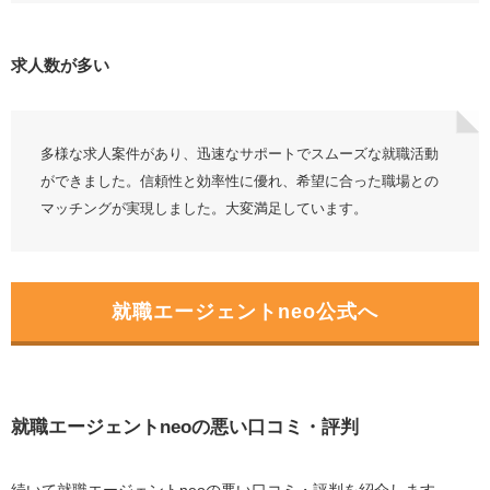
就職エージェントneoと併用したい就活エージェント
ジール就職エージェント
求人数が多い
キャリアスタート
ミーツカンパニー
多様な求人案件があり、迅速なサポートでスムーズな就職活動
就職エージェントneoに関するFAQ
ができました。信頼性と効率性に優れ、希望に合った職場との
就職エージェントneoはどこが運営していますか？
マッチングが実現しました。大変満足しています。
就職エージェントneoと第二新卒エージェントneoの
違いは何ですか？
本当にすべてのサービスが無料で使えますか？
就職エージェントneo公式へ
紹介された求人は必ず応募しないといけませんか？
就活サイトと就活エージェントの違いは何ですか？
面談はどこで受けられますか？Web面談は実施して
いますか？
就職エージェントneoの悪い口コミ・評判
休日にも相談できますか？
地方でも利用できますか？