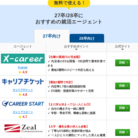
無料で使える！
27卒/28卒に
おすすめの就活エージェント
27卒向け
28卒向け
エージェント
おすすめポイント
公式サイト
【先輩の通過ESが見放題】
✓ 内定者のESを閲覧・OB訪問で選考対策で
詳細
きる
X-career
✓ 最短2週間のスピード内定も狙える
★
4.9
【最短1週間で内定】
詳細
✓ 内定率1.7倍の個別面接対策
キャリアチケット
✓ ES添削・面接対策のサポート充実
★
4.8
【まだ何も決まってない人にも◎】
詳細
✓ 自分の働き方を一緒に整理
キャリアスタート
✓ 学部・専攻不問、職種も柔軟に提案
★
4.7
【大手・優良企業の求人も多数】
✓ 丁寧なES添削と面接対策が強み
詳細
✓ 一人ひとりの適性にマッチした求人を厳選