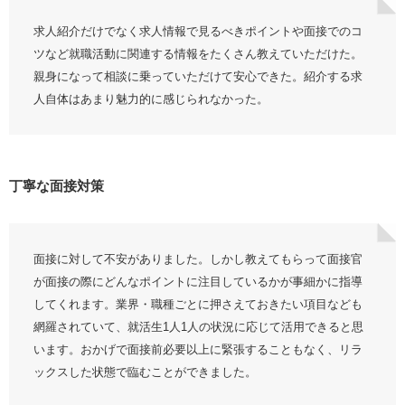
運営会社の株式会社ネオキャリアはどんな会社？
求人紹介だけでなく求人情報で見るべきポイントや面接でのコ
ツなど就職活動に関連する情報をたくさん教えていただけた。
就職エージェントneoは○○な人におすすめ
親身になって相談に乗っていただけて安心できた。紹介する求
就職エージェントneoを利用する流れ
人自体はあまり魅力的に感じられなかった。
サービスに登録
担当者と面談
求人紹介・面接対策
丁寧な面接対策
書類選考・面接
内定
面接に対して不安がありました。しかし教えてもらって面接官
就職エージェントneoを使って内定を獲得する4つのコツ
が面接の際にどんなポイントに注目しているかが事細かに指導
興味のある業界以外の求人も紹介してもらう
してくれます。業界・職種ごとに押さえておきたい項目なども
網羅されていて、就活生1人1人の状況に応じて活用できると思
相性が合わないキャリアアドバイザーは変更する
います。おかげで面接前必要以上に緊張することもなく、リラ
面接のフィードバックをもらう
ックスした状態で臨むことができました。
複数の就活エージェントを利用する