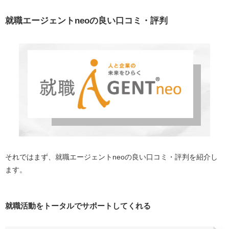
就職活動をトータルでサポートしてくれる
丁寧な面接対策
就職エージェントneoの良い口コミ・評判
求人数が多い
就職エージェントneoの悪い口コミ・評判
希望と異なる求人が紹介される
キャリアアドバイザーとの相性が合わない
就職エージェントneoを利用するメリット
面談で相談しやすい
求人探しから内定までしっかりサポートしてくれる
理系の就職に強い
それではまず、就職エージェントneoの良い口コミ・評判を紹介し
ます。
就職エージェントneoを利用するデメリット
連絡がしつこい
就職活動をトータルでサポートしてくれる
アドバイザーによって力量にばらつきがある
紹介される企業が多すぎて絞り込めない