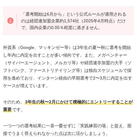
「選考開始は6月から」という公式ルールが適用される
のは経団連加盟企業約1,574社（2025年4月時点）だけ
で、国内企業の0.05％程度に過ぎません。
外資系（Google、マッキンゼー等）は3年生の夏〜秋に選考を開始
し年内に内定を出すことが多い傾向です。また、メガベンチャー
（サイバーエージェント、メルカリ等）や経団連非加盟の大手（ソ
フトバンク、ファーストリテイリング等）は独自スケジュールで採
用を進めており、インターン経由の早期選考で2〜3月に内定を出す
ケースが増えています。
そのため、
3年生の秋〜2月にかけて積極的にエントリーすることが
重要
です。
一つ一つの選考結果に一喜一憂せずに「実践練習の場」と捉え、面
接でうまく答えられなかった点は次に活かしましょう。