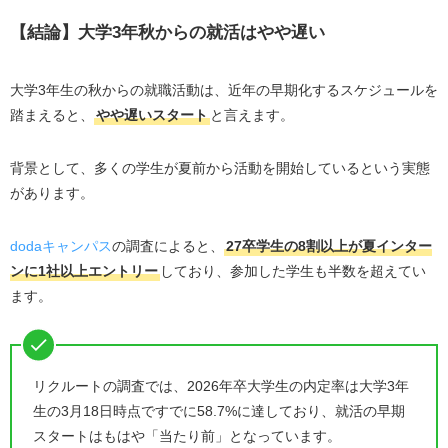
大学3年秋からの就活が遅い3つの理由
【結論】大学3年秋からの就活はやや遅い
すでに早期選考・本選考が行われている企業に乗り
遅れている
夏インターンに参加した就活生と比べて出遅れてい
大学3年生の秋からの就職活動は、近年の早期化するスケジュールを
る
踏まえると、
やや遅いスタート
と言えます。
十分な選考対策ができておらず、秋インターンに遅
れる可能性がある
背景として、多くの学生が夏前から活動を開始しているという実態
があります。
大学3年秋からの就活スケジュール
【9月～1月】自己分析・ES作成・面接練習を並行し
dodaキャンパス
の調査によると、
27卒学生の8割以上が夏インター
て進める
ンに1社以上エントリー
しており、参加した学生も半数を超えてい
【10月～2月】秋冬インターンや説明会に参加し、企
ます。
業理解を深める
【2月以降】本選考に挑戦し、6月までに内々定を目
指す
リクルートの調査では、2026年卒大学生の内定率は大学3年
大学3年秋から就活するメリット
生の3月18日時点ですでに58.7%に達しており、就活の早期
ライバルが中だるみする時期に集中できる
スタートはもはや「当たり前」となっています。