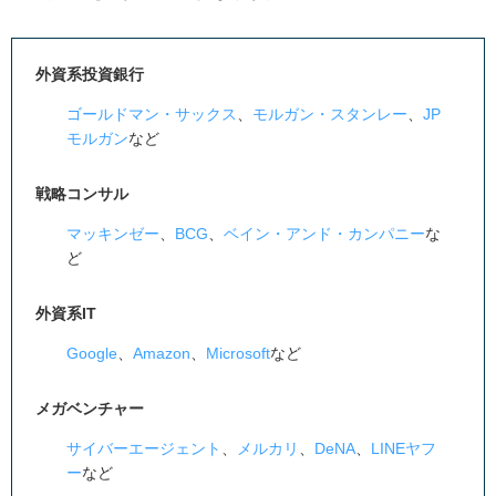
外資系投資銀行
ゴールドマン・サックス
、
モルガン・スタンレー
、
JP
モルガン
など
戦略コンサル
マッキンゼー
、
BCG
、
ベイン・アンド・カンパニー
な
ど
外資系IT
Google
、
Amazon
、
Microsoft
など
メガベンチャー
サイバーエージェント
、
メルカリ
、
DeNA
、
LINEヤフ
ー
など