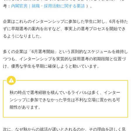
②成長中の「ベンチャー・スタートアップ企業」
考：
内閣官房｜就職・採用活動に関する要請
）。
③採用ニーズの高い「外資系企業・BtoB企業」
企業はこれらのインターンシップに参加した学生に対し、6月を待た
大学3年秋からの就活におすすめの就活エージェント
ずに早期選考の案内を出すなど、事実上の選考プロセスを開始でき
ミーツカンパニー｜書類選考なしで即日内定も狙え
るようになりました。
る
キャリアチケット就職エージェント｜「量より質」
多くの企業は「6月選考開始」という原則的なスケジュールを維持し
で確実に内定を狙える
つつも、インターンシップを実質的な採用選考の初期段階と位置づ
OfferBox｜ プロフィール登録だけで企業からオファ
け、優秀な学生を早期に確保しようと動いています。
ーが届く
ジール就職エージェント｜3年秋からの就活初心者も
最短内定を目指せる
秋の時点で選考経験を積んでいるライバルは多く、インター
就活エージェントの利用の流れ
ンシップに参加できなかった学生は不利な立場に置かれる可
能性があります。
1. 登録・面談予約
2. キャリア面談
3.求人紹介
次に、なぜ秋からの就活が遅いとされるのか、その理由を詳しく見