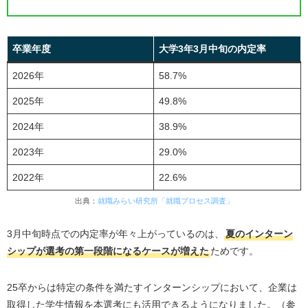
情報が出揃った状態で企業選びができる
秋冬インターンに参加できる
卒業年度
大学3年3月中旬の内定率
大学3年秋からの就活で内定を掴むために、今すぐやるべ
きこと5選
2026年
58.7%
1. 自己分析で「就活の軸」を明確にする
2025年
49.8%
2. 業界・企業研究でミスマッチを防ぐ
2024年
38.9%
3. ES・Webテスト対策を徹底する
2023年
29.0%
4. 秋・冬インターンで実践経験を積む
2022年
22.6%
5. 模擬面接で実践力を叩き込む
出典：
就職みらい研究所「就職プロセス調査」
大学3年秋からの「ガクチカ」対策
「特別な経験」は不要！経験の見せ方を工夫する
3月中旬時点での内定率が年々上がっているのは、
夏のインターン
ガクチカの構成テンプレート
シップが選考の第一段階になるケースが増えた
ためです。
秋採用で内定を狙える企業の特徴3選
25卒からは特定の条件を満たすインターンシップにおいて、企業は
①通年採用を行う「大手・優良企業」
取得した学生情報を本選考にも活用できるようになりました。（参