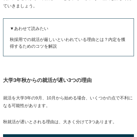
4. 選考対策
ていきましょう。
5. 応募・面接
6. 内定・入社準備
▼あわせて読みたい
大学3年秋からの就活でよくある疑問
秋採用での就活が厳しいといわれている理由とは？内定を獲
Q1. 就活全く何もしてない…まず何からすべき？
得するためのコツを解説
Q2. 夏インターンに参加していないと不利になる？
Q3. 長期インターンを大学3年秋から始めるのは遅
い？
大学3年秋からの就活が遅い3つの理由
Q4. 3月からの就活や大学4年5月からの就活は無理？
Q5. 秋採用は「厳しい」と聞くけど本当？
就活を大学3年の9月、10月から始める場合、いくつかの点で不利に
Q6. 大学3年秋の時点で、内定を持っている人はどの
なる可能性があります。
くらいいる？
Q7. 大学3年生の夏休みでおすすめの過ごし方は？
秋就活が遅いとされる理由は、大きく分けて3つあります。
まとめ｜大学3年秋から就活を始めるポイント