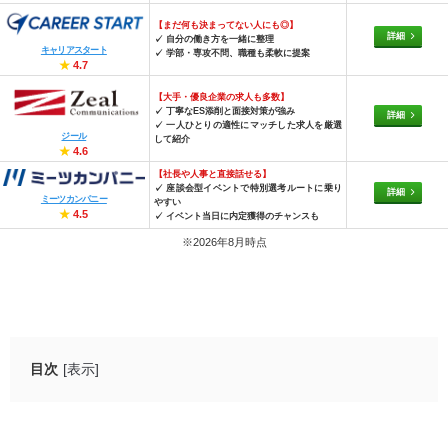
【まだ何も決まってない人にも◎】
詳細
✓ 自分の働き方を一緒に整理
キャリアスタート
✓ 学部・専攻不問、職種も柔軟に提案
★
4.7
【大手・優良企業の求人も多数】
✓ 丁寧なES添削と面接対策が強み
詳細
✓ 一人ひとりの適性にマッチした求人を厳選
ジール
して紹介
★
4.6
【社長や人事と直接話せる】
✓ 座談会型イベントで特別選考ルートに乗り
詳細
ミーツカンパニー
やすい
★
4.5
✓ イベント当日に内定獲得のチャンスも
※2026年8月時点
目次
[表示]
【結論】大学3年秋からの就活はやや遅い