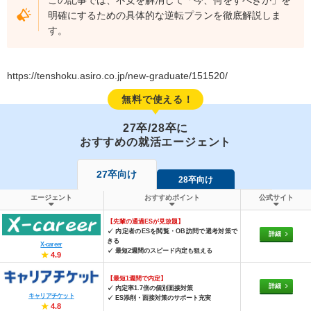
明確にするための具体的な逆転プランを徹底解説しま
す。
https://tenshoku.asiro.co.jp/new-graduate/151520/
無料で使える！
27卒/28卒に
おすすめの就活エージェント
27卒向け
28卒向け
エージェント
おすすめポイント
公式サイト
【先輩の通過ESが見放題】
✓ 内定者のESを閲覧・OB訪問で選考対策で
詳細
きる
X-career
✓ 最短2週間のスピード内定も狙える
★
4.9
【最短1週間で内定】
詳細
✓ 内定率1.7倍の個別面接対策
キャリアチケット
✓ ES添削・面接対策のサポート充実
★
4.8