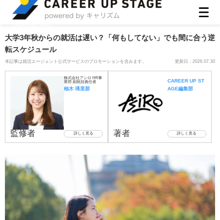
ASIRO inc
大学3年秋からの就活は遅い？「何もしてない」でも間に合う逆
転スケジュール
本記事は就活エージェント公式サービスのプロモーションを含みます。
更新日：
2026.07.30
株式会社アシロ HR事
CAREER UP ST
業部 副統括責任者
柚木 瑛里那
AGE編集部
監修者
著者
詳しく見る
詳しく見る