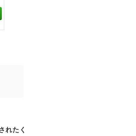
考フローを活用し、ライバルに差をつけ
て早期内定を狙う
キャリアチケット活用のコツ#4 担当者
との相性が合わなければ変更を依頼し、
ストレスなく就活を進める
キャリアチケット活用のコツ#5 ES添削
や面接対策を「使い倒し」、選考通過率
を最大限に高める
キャリアチケット活用のコツ#6 エージ
ェント任せにせず主体的に動くことが、
後悔のない企業選びにつながる
キャリアチケット活用のコツ#7 スカウ
ト機能で企業から直接オファーが届き、
就活の選択肢が広がる
キャリアチケットの利用の流れ
されたく
キャリアチケット利用の流れ#1 会員登
録