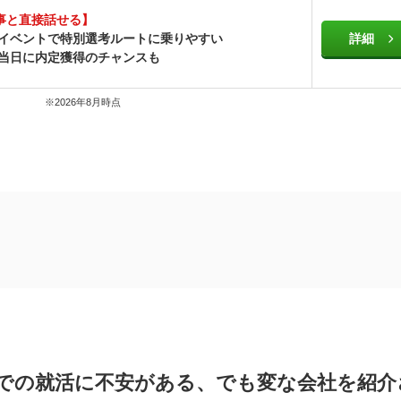
事と直接話せる】
型イベントで特別選考ルートに乗りやすい
詳細
ト当日に内定獲得のチャンスも
※2026年8月時点
に不安がある、でも変な会社を紹介されたくない学生におすすめ
での就活に不安がある、でも変な会社を紹介
 内定率1.7倍。質の高いES添削と面接対策で内定率が上がる