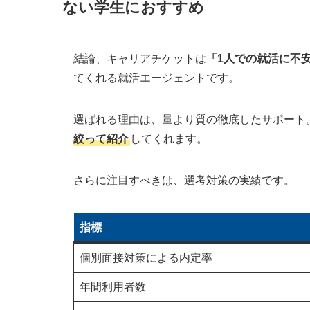
ない学生におすすめ
キャリアチケットの良い評判・口コミ#
れる
キャリアチケットの良い評判・口コミ#
結論、キャリアチケットは
「1人での就活に不
てくれる就活エージェントです。
キャリアチケットの良い評判・口コミ#
げる
キャリアチケットの良い評判・口コミ#
選ばれる理由は、量より質の徹底したサポート
絞って紹介
してくれます。
キャリアチケットの良い評判・口コミ#
る
さらに注目すべきは、選考対策の実績です。
キャリアチケットの悪い評判・口コミ
キャリアチケットの悪い評判・口コミ#
指標
キャリアチケットの悪い評判・口コミ#
個別面接対策による内定率
キャリアチケットの悪い評判・口コミ#
キャリアチケットの悪い評判・口コミ#
年間利用者数
キャリアチケットの悪い評判・口コミ#