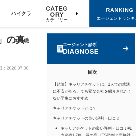
CATEG
RANKING
ハイクラ
ORY
エージェントランキ
カテゴリー
」の真
ス転職
エージェント診断
DIAGNOSE
日：
2026.07.30
目次
【結論】キャリアチケットは、1人での就活
に不安がある、でも変な会社を紹介されたく
ない学生におすすめ
キャリアチケットとは？
キャリアチケットの良い評判・口コミ
キャリアチケットの良い評判・口コミ#1
内定率1.7倍。質の高いES添削と面接対