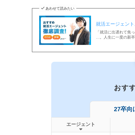
あわせて読みたい
就活エージェントお
「就活に出遅れて焦
…。人生に一度の新卒
おす
27卒向
エージェント