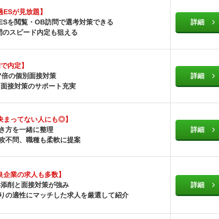
過ESが見放題】
のESを閲覧・OB訪問で選考対策できる
詳細
週間のスピード内定も狙える
間で内定】
.7倍の個別面接対策
詳細
削・面接対策のサポート充実
決まってない人にも◎】
働き方を一緒に整理
詳細
専攻不問、職種も柔軟に提案
良企業の求人も多数】
S添削と面接対策が強み
詳細
とりの適性にマッチした求人を厳選して紹介