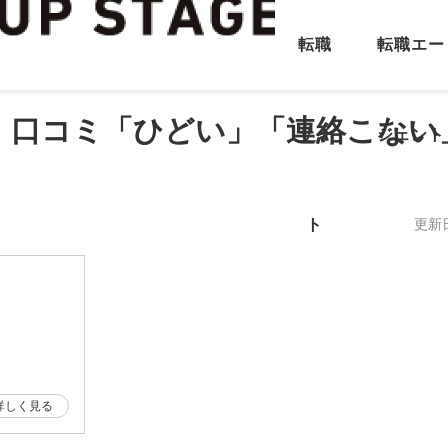
転職
転職エー
・口コミ「ひどい」「連絡こない
サイ
ジェント
ト
更新
詳しく見る