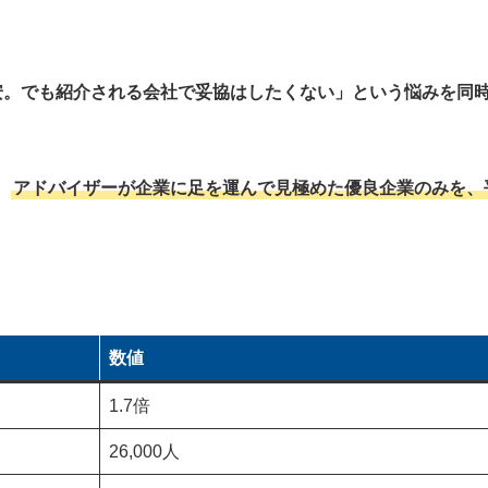
2 大手から優良ベンチャーまで幅広く紹介され、自分の可能性を広
3 スカウト機能で企業から直接オファーが届き、就活の選択肢が広
安。でも紹介される会社で妥協はしたくない」という悩みを同
4 求人票で分からない内部事情まで把握でき、入社後のミスマッチ
5 最短1週間での早期内定も可能で、残りの学生生活に集中できる
。
アドバイザーが企業に足を運んで見極めた優良企業のみを、
6 就活イベントが豊富で、企業のリアルな情報や選考ノウハウが手
1 担当者のサポートがひどい場合がある
数値
2 求人は首都圏中心で地方求人は数が限られる
1.7倍
3 紹介される企業のジャンルに偏りがある
4 スカウトの一部に、希望条件に合わない求人がある
26,000人
5 面談が集中する時期は、予約が取りづらいことがある