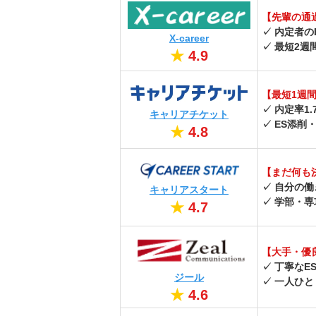
【先輩の通
✓ 内定者
X-career
✓ 最短2
★
4.9
【最短1週
✓ 内定率1
キャリアチケット
✓ ES添
★
4.8
【まだ何も
✓ 自分の
キャリアスタート
✓ 学部・
★
4.7
【大手・優
✓ 丁寧なE
ジール
✓ 一人ひ
★
4.6