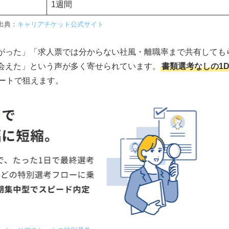
1週間
3つの理由
出典：
キャリアチケット公式サイト
間26,000人以上！就活生の4人に1人が登録する実績
がった」「求人票では分からない社風・離職率まで共有しても
 人材大手「レバレジーズ株式会社」による安心の運営体制
会えた」という声が多く寄せられています。
書類選考なしの1D
 大手・有名企業も多く利用する確かな信頼性
ートで狙えます。
の特徴
#1 一人での就活に限界を感じ、プロのサポートを受けたい人
#2 「価値観」が合う企業からスカウトを受け、ミスマッチを防ぎ
#3 ブラック企業を避け、優良企業だけを紹介してほしい人
#4 ES添削や面接練習で、選考通過率を上げたい人
#5 自分の本当の強みが分からず、自己分析を深掘りしたい人
コツ