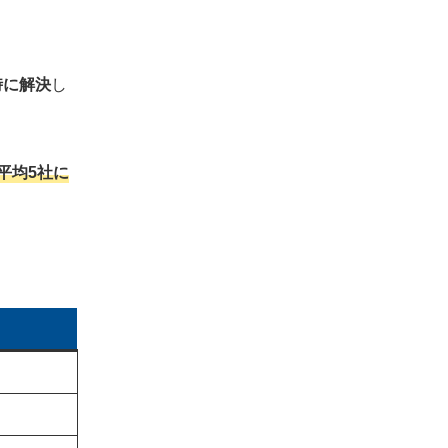
げら
キャリアチケット利用の流れ#2 アドバ
イザーとの個別面談（カウンセリング）
がる
時に解決
し
キャリアチケット利用の流れ#3 求人紹
介・スカウト
を防
キャリアチケット利用の流れ#4 合同説
明会・セミナーへの参加
平均5社に
キャリアチケット利用の流れ#5 ES添
に入
削・面接対策サポート
キャリアチケット利用の流れ#6 企業と
の面接
キャリアチケット利用の流れ#7 内定獲
得・入社後フォロー
キャリアチケットとの併用におすすめの就活
エージェント
キャリアチケットとの併用におすすめの
就活エージェント#1 ミーツカンパニー