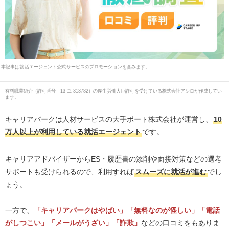
本記事は就活エージェント公式サービスのプロモーションを含みます。
有料職業紹介
（
許可番号：13-ユ-313782
）の厚生労働大臣許可を受けている株式会社アシロが作成してい
ます。
キャリアパークは人材サービスの大手ポート株式会社が運営し、
10
万人以上が利用している就活エージェント
です。
キャリアアドバイザーからES・履歴書の添削や面接対策などの選考
サポートも受けられるので、利用すれば
スムーズに就活が進む
でし
ょう。
一方で、
「キャリアパークはやばい」「
無料なのが怪しい
」「電話
がしつこい」「メールがうざい」「詐欺」
などの口コミをもありま