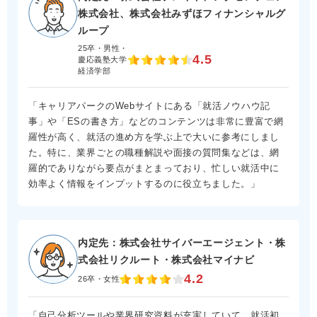
株式会社、株式会社みずほフィナンシャルグ
ループ
25卒・男性・
4.5
慶応義塾大学
経済学部
「キャリアパークのWebサイトにある「就活ノウハウ記
事」や「ESの書き方」などのコンテンツは非常に豊富で網
羅性が高く、就活の進め方を学ぶ上で大いに参考にしまし
た。特に、業界ごとの職種解説や面接の質問集などは、網
羅的でありながら要点がまとまっており、忙しい就活中に
効率よく情報をインプットするのに役立ちました。」
内定先：株式会社サイバーエージェント・株
式会社リクルート・株式会社マイナビ
4.2
26卒・女性
「自己分析ツールや業界研究資料が充実していて、就活初