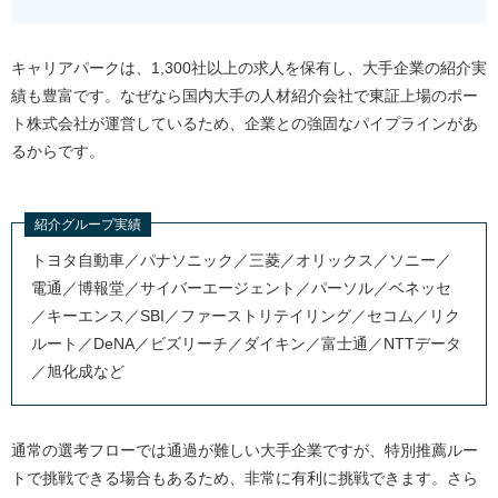
キャリアパークは、1,300社以上の求人を保有し、大手企業の紹介実
績も豊富です。なぜなら国内大手の人材紹介会社で東証上場のポー
ト株式会社が運営しているため、企業との強固なパイプラインがあ
るからです。
紹介グループ実績
トヨタ自動車／パナソニック／三菱／オリックス／ソニー／
電通／博報堂／サイバーエージェント／パーソル／ベネッセ
／キーエンス／SBI／ファーストリテイリング／セコム／リク
ルート／DeNA／ビズリーチ／ダイキン／富士通／NTTデータ
／旭化成など
通常の選考フローでは通過が難しい大手企業ですが、特別推薦ルー
トで挑戦できる場合もあるため、非常に有利に挑戦できます。さら