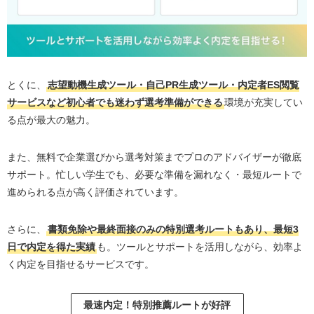
キャリアパークとは？
キャリアパークの基本情報
キャリアパークを利用するのがおすすめの人
とくに、
志望動機生成ツール・自己PR生成ツール・内定者ES閲覧
キャリアパークがおすすめな人#1 大手企業に就職し
サービスなど初心者でも迷わず選考準備ができる
環境が充実してい
たい人
る点が最大の魅力。
キャリアパークがおすすめな人#2 なるべく早く内定
が欲しい人
また、無料で企業選びから選考対策までプロのアドバイザーが徹底
キャリアパークがおすすめな人#3 なかなか選考が通
サポート。忙しい学生でも、必要な準備を漏れなく・最短ルートで
らない人
進められる点が高く評価されています。
キャリアパークがおすすめな人#4 都市部での就職を
希望する学生
さらに、
書類免除や最終面接のみの特別選考ルートもあり、最短3
日で内定を得た実績
も。ツールとサポートを活用しながら、効率よ
キャリアパークを利用する流れ
く内定を目指せるサービスです。
キャリアパークの利用の流れ#1 サービスに登録
キャリアパークの利用の流れ#2 担当者と面談
最速内定！特別推薦ルートが好評