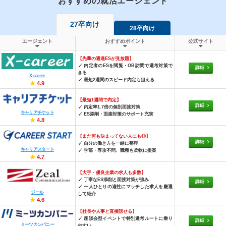
おすすめの就活エージェント
27卒向け
28卒向け
エージェント
おすすめポイント
公式サイト
【先輩の通過ESが見放題】
✓ 内定者のESを閲覧・OB訪問で選考対策で
詳細
きる
X-career
✓ 最短2週間のスピード内定も狙える
★
4.9
【最短1週間で内定】
詳細
✓ 内定率1.7倍の個別面接対策
キャリアチケット
✓ ES添削・面接対策のサポート充実
★
4.8
【まだ何も決まってない人にも◎】
詳細
✓ 自分の働き方を一緒に整理
キャリアスタート
✓ 学部・専攻不問、職種も柔軟に提案
★
4.7
【大手・優良企業の求人も多数】
✓ 丁寧なES添削と面接対策が強み
詳細
✓ 一人ひとりの適性にマッチした求人を厳選
ジール
して紹介
★
4.6
【社長や人事と直接話せる】
✓ 座談会型イベントで特別選考ルートに乗り
詳細
ミーツカンパニー
やすい