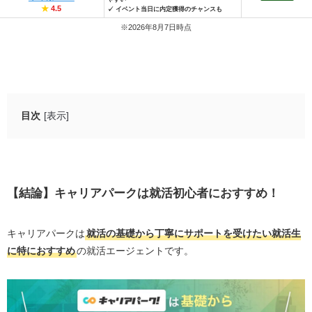
★
4.5
✓ イベント当日に内定獲得のチャンスも
※2026年8月7日時点
目次
[表示]
【結論】キャリアパークは就活初心者におすすめ！
キャリアパークの良い評判・口コミ5選
【結論】キャリアパークは就活初心者におすすめ！
キャリアパークの良い評判・口コミ#1 アドバイザー
のフィードバックが的確で、就職活動がスムーズに
進む
キャリアパークは
就活の基礎から丁寧にサポートを受けたい就活生
キャリアパークの良い評判・口コミ#2 無料で使える
に特におすすめ
の就活エージェントです。
就活対策コンテンツが充実していて、自己分析や選
考に役立つ
キャリアパークの良い評判・口コミ#3 特別推薦ルー
トで最短3日のスピード内定を目指せる