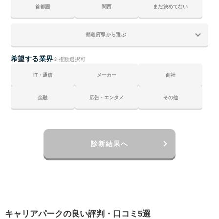
キャリアパークで内定を獲得するためのポイント#5
首都圏
関西
まだ決めてない
複数の就活エージェントを利用して、広く情報を集
める
キャリアパーク以外のエージェントサービスとの比較
キャリアパーク以外のエージェントサービスとの比
希望する業界
※複数選択可
較#1 ジール就職エージェント｜最短2週間のスピー
IT・通信
メーカー
商社
ド内定を実現
キャリアパーク以外のエージェントサービスとの比
金融
広告・エンタメ
その他
較#2 ミーツカンパニー｜企業トップと直接話せる少
人数制イベントで即日内定も
キャリアパーク以外のエージェントサービスとの比
較#3 キャリアチケット就職エージェント｜厳選5社×
診断結果へ
無制限の面接対策で内定率1.4倍
キャリアパークの評判・口コミに関するFAQ8選
キャリアパークの評判・口コミに関するFAQ#1 キャ
リアパークは「怪しい」と言われるのはなぜ？
キャリアパークの評判・口コミに関するFAQ#2 キャ
キャリアパークの良い評判・口コミ5選