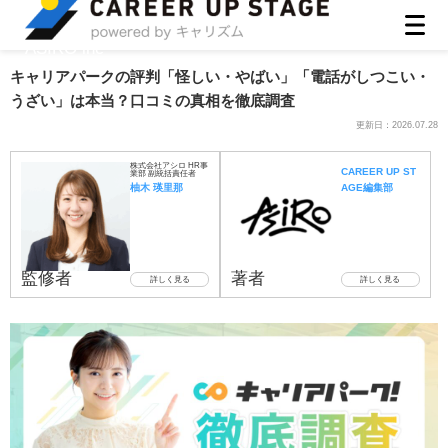
ASIRO inc
キャリアパークの評判「怪しい・やばい」「電話がしつこい・
うざい」は本当？口コミの真相を徹底調査
更新日：
2026.07.28
株式会社アシロ HR事
CAREER UP ST
業部 副統括責任者
柚木 瑛里那
AGE編集部
監修者
著者
詳しく見る
詳しく見る