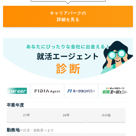
キャリアパークの利用の流れ#3 求人紹介
キャリアパークの利用の流れ#4 書類選考・面接選考
キャリアパークの
対策
詳細を見る
キャリアパークの利用の流れ#5 内定
キャリアパークを使って内定を獲得するためのポイント
キャリアパークで内定を獲得するためのポイント#1
LINE連絡を活用してスピーディにやり取りをすすめ
る
キャリアパークで内定を獲得するためのポイント#2
興味のある業界以外の求人も紹介してもらい、選択
肢を広げる
キャリアパークで内定を獲得するためのポイント#3
相性が合わないアドバイザーは変更して、自分に合
卒業年度
う担当を選ぶ
キャリアパークで内定を獲得するためのポイント#4
27卒
28卒
その他
面接のフィードバックは積極的にもらい、次に活か
す
勤務地
※任意・複数選べます