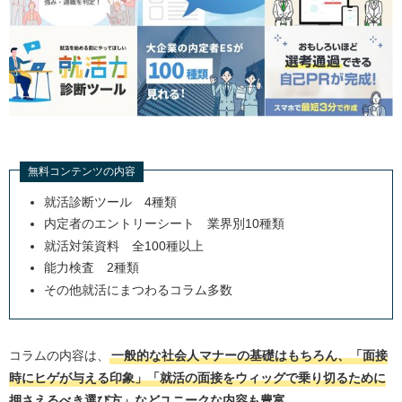
無料コンテンツの内容
就活診断ツール 4種類
内定者のエントリーシート 業界別10種類
就活対策資料 全100種以上
能力検査 2種類
その他就活にまつわるコラム多数
コラムの内容は、
一般的な社会人マナーの基礎はもちろん、「面接
時にヒゲが与える印象」「就活の面接をウィッグで乗り切るために
押さえるべき選び方」などユニークな内容も豊富
。