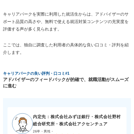
リアパークのイベントを「無断欠席」したらどうな
る?
キャリアパークを実際に利用した就活生からは、アドバイザーのサ
キャリアパークの評判・口コミに関するFAQ#3 キャ
ポート品質の高さや、無料で使える就活対策コンテンツの充実度を
リアパークの「内定が出やすい」は嘘？
評価する声が多く見られます。
キャリアパークの評判・口コミに関するFAQ#4 キャ
リアパークを利用するとしつこく勧誘される？
ここでは、独自に調査した利用者の具体的な良い口コミ・評判を紹
キャリアパークの評判・口コミに関するFAQ#5 本当
介します。
にすべてのサービスが無料で使えますか？
キャリアパークの評判・口コミに関するFAQ#6 キャ
リアパークのログイン方法は？
キャリアパークの良い評判・口コミ#1
キャリアパークの評判・口コミに関するFAQ#7 紹介
アドバイザーのフィードバックが的確で、就職活動がスムーズ
された求人は必ず応募しないといけませんか？
に進む
キャリアパークの評判・口コミに関するFAQ#8 退会
する方法を知りたい
キャリアパークの評判・口コミまとめ
内定先：株式会社みずほ銀行・株式会社野村
総合研究所・株式会社アクセンチュア
26卒・男性・