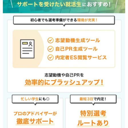
キャリアパークの良い評判・口コミ#4 大手企業の紹
介実績も豊富で、有名企業への内定も目指せる
キャリアパークの良い評判・口コミ#5 就活イベント
やセミナーが豊富で、内定に繋がる情報やコネクシ
ョンができる
怪しい?キャリアパークを利用した就活生の悪い評判・口
コミ
キャリアパークの悪い評判・口コミ#1 電話がしつこ
いケースがある
キャリアパークの悪い評判・口コミ#2 登録している
企業の情報にばらつきがある
キャリアパークの悪い評判・口コミ#3 紹介される業
界に偏りがある
キャリアパークの悪い評判・口コミ#4 地方の求人が
限られている
キャリアパークの悪い評判・口コミ#5 アドバイザー
によって返信の早さや対応に差がある