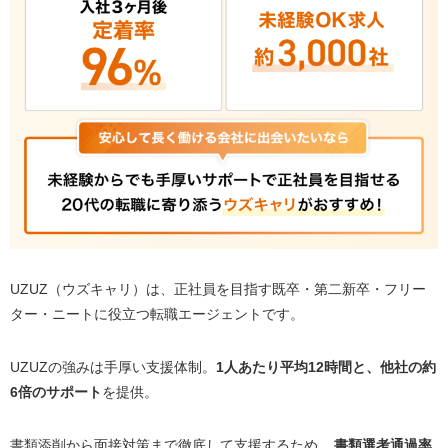
業に出会える
UZUZ（ウズキャリ）の良い評判・口コミ#5 相談し
やすい！元既卒・第二新卒のアドバイザーなので共
感してもらえる
UZUZ（ウズキャリ）の良い評判・口コミ#6 支援ノ
ウハウが豊富！6万人以上の支援データに基づく的確
なアドバイスをくれる
UZUZ（ウズキャリ）の良い評判・口コミ#7 内定が
早い！最短2週間で正社員になれる
UZUZ（ウズキャリ）の良い評判・口コミ#8 スキル
が身に付く！「ウズウズカレッジ」で未経験・文系
からでもエンジニアになれる
UZUZ（ウズキャリ）は、正社員を目指す既卒・第二新卒・フリー
ター・ニートに役立つ転職エージェントです。
UZUZ（ウズキャリ）の悪い評判・口コミ4選
UZUZ（ウズキャリ）の悪い評判・口コミ#1 紹介さ
UZUZの強みは手厚い支援体制。
1人あたり平均12時間と、他社の約
れる求人がIT系・Web系に偏っている
6倍のサポート
を提供。
UZUZ（ウズキャリ）の悪い評判・口コミ#2 連絡や
確認が頻繁で「しつこい・うざい」と感じる
書類添削から面接対策まで徹底して支援するため、
書類選考通過率