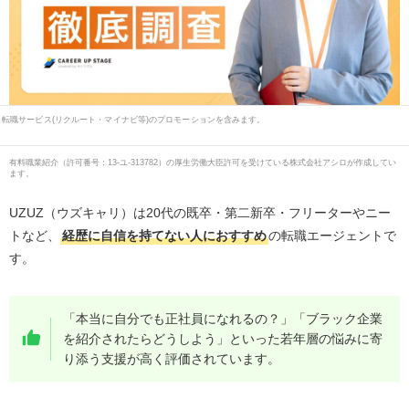
転職サービス(リクルート・マイナビ等)のプロモーションを含みます。
有料職業紹介
（
許可番号：13-ユ-313782
）の厚生労働大臣許可を受けている株式会社アシロが作成してい
ます。
UZUZ（ウズキャリ）は20代の既卒・第二新卒・フリーターやニー
トなど、
経歴に自信を持てない人におすすめ
の転職エージェントで
す。
「本当に自分でも正社員になれるの？」「ブラック企業
を紹介されたらどうしよう」といった若年層の悩みに寄
り添う支援が高く評価されています。