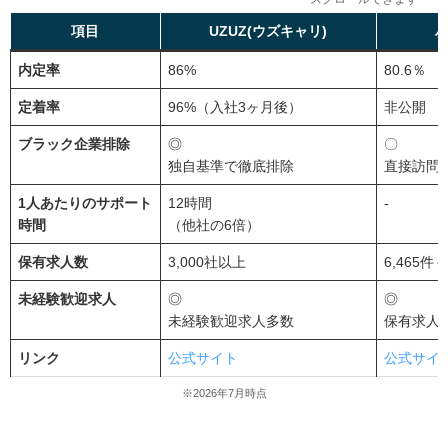
UZUZ（ウズキャリ）と比較・併用されやすい若手向け転
項目
UZUZ(ウズキャリ)
職エージェント
内定率
86%
80.6％
UZUZ（ウズキャリ）と比較・併用すべきエージェン
ト#1 ハタラクティブ：未経験サポートに特化し、大
定着率
96%（入社3ヶ月後）
非公開
手企業への就職も強い
ブラック企業排除
◎
〇
UZUZ（ウズキャリ）と比較・併用すべきエージェン
ト#2 マイナビジョブ20's：大手運営ならではの豊富
独自基準で徹底排除
直接訪問
な求人数で、職種や勤務地の選択肢が広がる
1人あたりのサポート
12時間
-
UZUZ（ウズキャリ）と比較・併用すべきエージェン
時間
（他社の6倍）
ト#3就職カレッジ（JAIC）｜書類選考なしで集団面
接会に参加できる
保有求人数
3,000社以上
6,465
未経験歓迎求人
◎
◎
UZUZ（ウズキャリ）に関するよくある質問10選
未経験歓迎求人多数
保有求人
UZUZ（ウズキャリ）に関するよくある質問#1 Q. 途
中で退会したら違約金がかかるって本当ですか？
リンク
公式サイト
公式サイ
UZUZ（ウズキャリ）に関するよくある質問#2 Q. ニ
※2026年7月時点
ートや既卒で職歴がなくても就職できますか？
UZUZ（ウズキャリ）に関するよくある質問#3 Q. 30