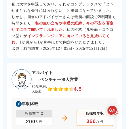
私は大学を中退しており、それがコンプレックスで「どう
せまともな会社には入れない」と卑屈になっていました。
しかし、担当のアドバイザーさんは最初の面談で2時間近く
時間をとり、
私の生い立ちや中退の経緯、今の不安を否定
せずに全て聞いてくれました。
私の性格（几帳面・コツコ
ツ型）が
インフラエンジニアに向いていると見抜いてく
れ
、1か月から1か月半ほどで内定をいただきました。
出典：独自調査（2025年12月03日～2025年12月12日）
アルバイト
→ベンチャー法人営業
30代/男性/
4.5
大阪府
年収比較
転職前年収
転職後年収
360
200
万円
万円