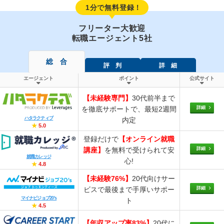
1分で無料登録！
フリーター大歓迎
転職エージェント5社
総 合
評 判
詳 細
エージェント
ポイント
公式サイト
【未経験専門】
30代前半まで
詳細
を徹底サポートで、最短2週間
ハタラクティブ
内定
★
5.0
登録だけで
【オンライン就職
詳細
講座】
を無料で受けられて安
就職カレッジ
心!
★
4.8
【未経験76%】
20代向けサー
詳細
ビスで最後まで手厚いサポー
マイナビジョブ20's
ト
★
4.5
【年収アップ率83%】
20代に