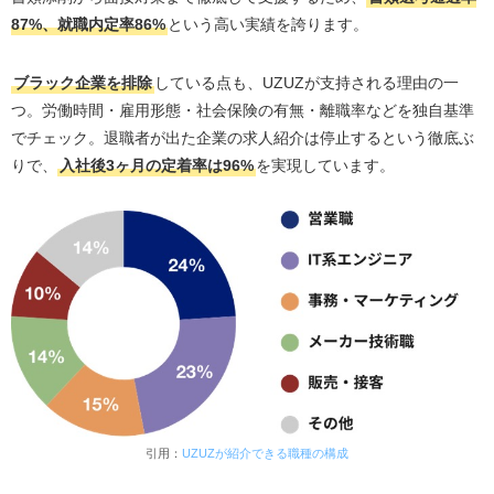
UZUZ（ウズキャリ）の悪い評判・口コミ#3 地方の
87%、就職内定率86%
という高い実績を誇ります。
求人が少ない
UZUZ（ウズキャリ）の悪い評判・口コミ#4 担当者
ブラック企業を排除
している点も、UZUZが支持される理由の一
の質に差がある
つ。労働時間・雇用形態・社会保険の有無・離職率などを独自基準
UZUZ（ウズキャリ）が「やばい・違約金がかかる」と言
でチェック。退職者が出た企業の求人紹介は停止するという徹底ぶ
われる真相
りで、
入社後3ヶ月の定着率は96%
を実現しています。
UZUZ（ウズキャリ）の利用をおすすめできる人の3つの
特徴
UZUZ（ウズキャリ）がおすすめの人#1 経歴に自信
がなくても、正社員として安定したい人
UZUZ（ウズキャリ）がおすすめの人#2 未経験からI
Tエンジニアとしてのキャリアを築きたい人
UZUZ（ウズキャリ）がおすすめの人#3 ブラック企
業を絶対に避けて、長く勤められる転職先を見つけ
たい人
引用：
UZUZが紹介できる職種の構成
UZUZ（ウズキャリ）の利用をおすすめできない人の3つ
の特徴