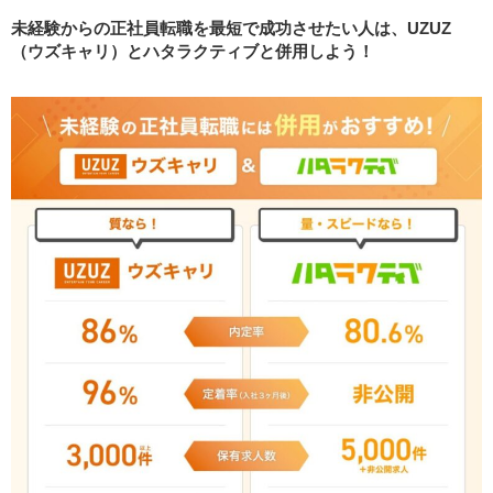
代でも利用できますか？年齢制限はありますか？
未経験からの正社員転職を最短で成功させたい人は、UZUZ
UZUZ（ウズキャリ）に関するよくある質問#4 Q. 電
（ウズキャリ）とハタラクティブと併用しよう！
話がしつこい・うざい場合はどうすればいいです
か？
UZUZ（ウズキャリ）に関するよくある質問#5 Q. IT
以外の求人はありますか？
UZUZ（ウズキャリ）に関するよくある質問#6 Q. UZ
UZ（ウズキャリ）は理系出身者でも使えますか？
UZUZ（ウズキャリ）に関するよくある質問#7 Q. 地
方（大阪・福岡など）在住でも利用できますか？
UZUZ（ウズキャリ）に関するよくある質問#8 Q. ウ
ズウズカレッジでCCNAなどの資格は取れますか？
UZUZ（ウズキャリ）に関するよくある質問#9 Q. 退
会方法は簡単ですか？
UZUZ（ウズキャリ）に関するよくある質問#10 Q. 0
3-6632-5146はUZUZの番号ですか？
まとめ：UZUZは「経歴に自信がないけれどIT就職した