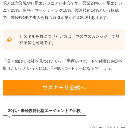
求人は営業職やIT系エンジニアが中心です。営業24%、IT系エンジ
UZUZ（ウズキャリ）をおすすめしない人#1 30代以
ニア23%、事務・マーケティング15%、製造技術14%という構成
上でキャリアアップを目指す人
で、未経験OKの求人を持つ取引企業が約3,200社あります。
UZUZ（ウズキャリ）をおすすめしない人#2 地方
（対応エリア外）での就職を希望する人
UZUZ（ウズキャリ）をおすすめしない人#3 多くの
ITスキルを身につけたい方は「ウズウズカレッジ」で無
求人票を比較して自分で選びたい人
料学習も可能です。
UZUZ（ウズキャリ）の利用の流れ5ステップ
「長く働ける会社を見つけたい」「手厚いサポートで確実に内定を
UZUZ（ウズキャリ）の利用の流れ STEP1 面談調整
取りたい」という人には、心強いパートナーになるでしょう。
UZUZ（ウズキャリ）の利用の流れ STEP2 キャリア
アドバイザーとの個別面談
UZUZ（ウズキャリ）の利用の流れ STEP3 面接トレ
ウズキャリ公式へ
ーニング
UZUZ（ウズキャリ）の利用の流れ STEP4 企業との
調整代行
20代・未経験特化型エージェントの比較
UZUZ（ウズキャリ）の利用の流れ STEP5 就業決
定・入社後フォロー
スクロールできます