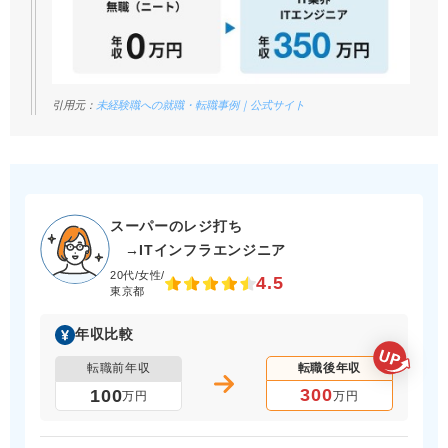
引用元：
未経験職への就職・転職事例｜公式サイト
スーパーのレジ打ち
→ITインフラエンジニア
20代/女性/
4.5
東京都
年収比較
転職前年収
転職後年収
300
100
万円
万円