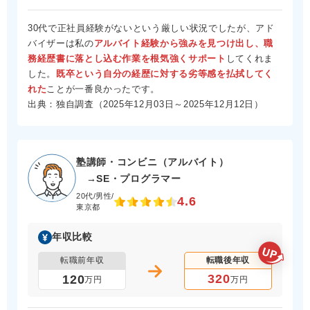
30代で正社員経験がないという厳しい状況でしたが、アド
バイザーは私の
アルバイト経験から強みを見つけ出し、職
務経歴書に落とし込む作業を根気強くサポート
してくれま
した。
既卒という自分の経歴に対する劣等感を払拭してく
れた
ことが一番良かったです。
出典：独自調査（2025年12月03日～2025年12月12日）
塾講師・コンビニ（アルバイト）
→SE・プログラマー
20代/男性/
4.6
東京都
年収比較
転職前年収
転職後年収
320
120
万円
万円