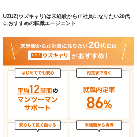
おすすめの転職エージェント
未経験からの正社員転職を最短で成功させたい人
UZUZ(ウズキャリ)は未経験から正社員になりたい20代
は、UZUZ（ウズキャリ）とハタラクティブと併用し
におすすめの転職エージェント
よう！
UZUZ（ウズキャリ）とは？
UZUZ（ウズキャリ）の良い評判・口コミ8選
UZUZ（ウズキャリ）の良い評判・口コミ#1 未経験
者でもOK！ニートやフリーターからでも1ヶ月で正
社員になれる
UZUZ（ウズキャリ）の良い評判・口コミ#2 サポー
トが手厚い！面接対策は他社の6倍・書類選考通過率
87%超
UZUZ（ウズキャリ）の良い評判・口コミ#3 入社後
の定着率96%！厳しい基準でブラック企業を排除し
ている
UZUZ（ウズキャリ）の良い評判・口コミ#4 求人の
質が高い！大手からベンチャーまで、研修充実の企