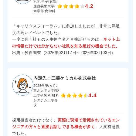
2025年卒/女性/
4.2
慶應義塾大学/
商学部 商学科
「キャリタスフォーラム」に参加しましたが、非常に満足
度の高いイベントでした。
一度に何十社もの人事担当者と直接話せるのは、
ネット上
の情報だけでは分からない社風を知る絶好の機会でした。
出典：独自調査（2026年02月17日～2026年03月03日）
内定先：三菱ケミカル株式会社
2025年卒/女性/
東北大学大学院/
4.4
工学研究科 材料
システム工学専
攻
採用担当者だけでなく、
実際に現場で活躍されているエン
ジニアの方々と直接お話しできる機会が多く
、大変有意義
でした。