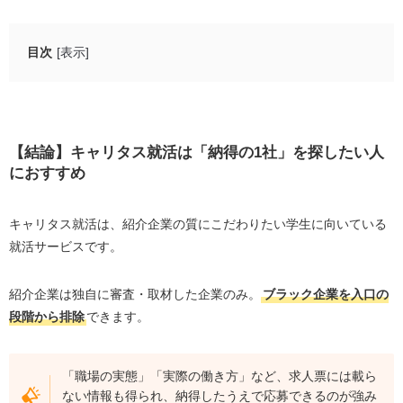
目次
[表示]
【結論】キャリタス就活は「納得の1社」を探したい人に
おすすめ
納得内定にはキャリタス就活とキャリアチケットの
【結論】キャリタス就活は「納得の1社」を探したい人
併用がおすすめ
におすすめ
キャリタス就活とは？
キャリタス就活は、紹介企業の質にこだわりたい学生に向いている
キャリタス就活の良い評判・口コミ5選
就活サービスです。
日経連携のコンテンツが、企業分析や志望動機作成
に役立つ
紹介企業は独自に審査・取材した企業のみ。
ブラック企業を入口の
累計10,000社以上の掲載求人から自分に合う企業を
段階から排除
できます。
探せる
フォーラムで企業の雰囲気がわかり志望度が上がる
「職場の実態」「実際の働き方」など、求人票には載ら
スカウト経由で思わぬ優良企業の早期選考ルートに
ない情報も得られ、納得したうえで応募できるのが強み
乗れる