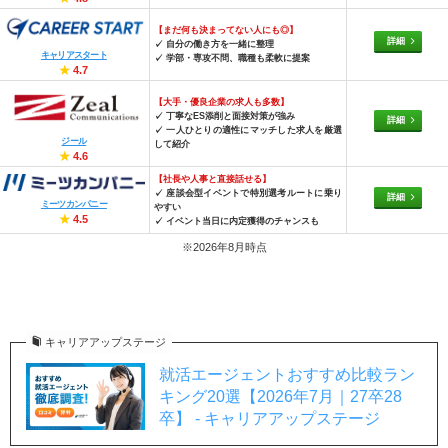
【まだ何も決まってない人にも◎】
詳細
✓ 自分の働き方を一緒に整理
キャリアスタート
✓ 学部・専攻不問、職種も柔軟に提案
★
4.7
【大手・優良企業の求人も多数】
✓ 丁寧なES添削と面接対策が強み
詳細
✓ 一人ひとりの適性にマッチした求人を厳選
ジール
して紹介
★
4.6
【社長や人事と直接話せる】
✓ 座談会型イベントで特別選考ルートに乗り
詳細
ミーツカンパニー
やすい
★
4.5
✓ イベント当日に内定獲得のチャンスも
※2026年8月時点
キャリアアップステージ
就活エージェントおすすめ比較ラン
キング20選【2026年7月｜27卒28
卒】 - キャリアアップステージ