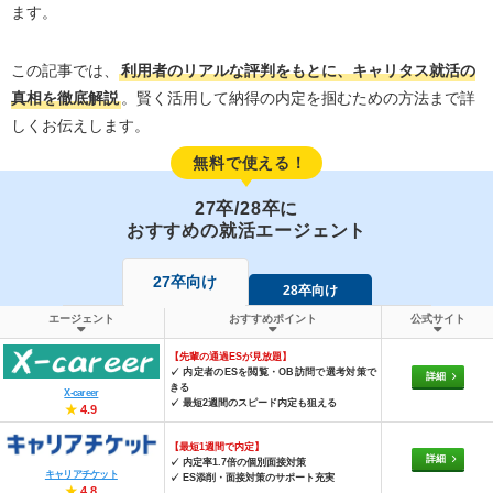
ます。
この記事では、
利用者のリアルな評判をもとに、キャリタス就活の
真相を徹底解説
。賢く活用して納得の内定を掴むための方法まで詳
しくお伝えします。
無料で使える！
27卒/28卒に
おすすめの就活エージェント
27卒向け
28卒向け
エージェント
おすすめポイント
公式サイト
【先輩の通過ESが見放題】
✓ 内定者のESを閲覧・OB訪問で選考対策で
詳細
きる
X-career
✓ 最短2週間のスピード内定も狙える
★
4.9
【最短1週間で内定】
詳細
✓ 内定率1.7倍の個別面接対策
キャリアチケット
✓ ES添削・面接対策のサポート充実
★
4.8