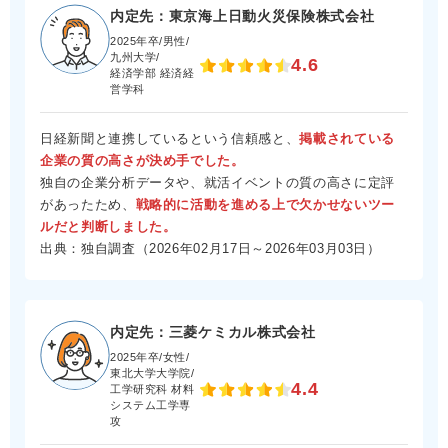
内定先：東京海上日動火災保険株式会社
2025年卒/男性/
九州大学/
4.6
経済学部 経済経
営学科
日経新聞と連携しているという信頼感と、
掲載されている
企業の質の高さが決め手でした。
独自の企業分析データや、就活イベントの質の高さに定評
があったため、
戦略的に活動を進める上で欠かせないツー
ルだと判断しました。
出典：独自調査（2026年02月17日～2026年03月03日）
内定先：三菱ケミカル株式会社
2025年卒/女性/
東北大学大学院/
4.4
工学研究科 材料
システム工学専
攻