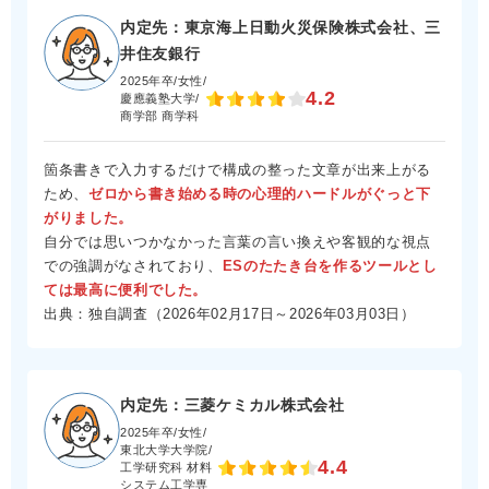
内定先：東京海上日動火災保険株式会社、三
井住友銀行
2025年卒/女性/
4.2
慶應義塾大学/
商学部 商学科
箇条書きで入力するだけで構成の整った文章が出来上がる
ため、
ゼロから書き始める時の心理的ハードルがぐっと下
がりました。
自分では思いつかなかった言葉の言い換えや客観的な視点
での強調がなされており、
ESのたたき台を作るツールとし
ては最高に便利でした。
出典：独自調査（2026年02月17日～2026年03月03日）
内定先：三菱ケミカル株式会社
2025年卒/女性/
東北大学大学院/
4.4
工学研究科 材料
システム工学専