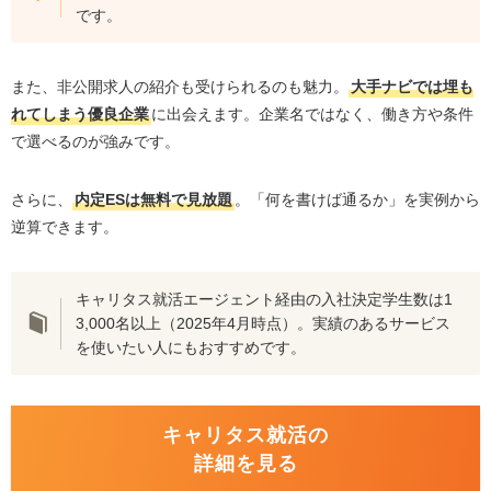
です。
AI自己PRジェネレーターでES作成のハードルが下が
る
また、非公開求人の紹介も受けられるのも魅力。
大手ナビでは埋も
キャリタス就活の悪い評判・口コミ5選
れてしまう優良企業
に出会えます。企業名ではなく、働き方や条件
登録後の電話やメール連絡が多く「しつこい」と感
で選べるのが強みです。
じる
定型文スカウトが多く「本当に自分宛なのか怪し
さらに、
内定ESは無料で見放題
。「何を書けば通るか」を実例から
い」と感じる
逆算できます。
大手求人サイトに比べて、掲載企業数が少ない
都市圏に求人が集中しており、地方の学生は選択肢
キャリタス就活エージェント経由の入社決定学生数は1
が少ない
3,000名以上（2025年4月時点）。実績のあるサービス
アプリや検索機能が他社と比べて使いにくい
を使いたい人にもおすすめです。
キャリタス就活の利用がおすすめな人の特徴3選
一人での就活に不安がありプロのアドバイスや相談
キャリタス就活の
を求めている人
詳細を見る
ネットの情報だけでなく、対面のやり取りで社風を