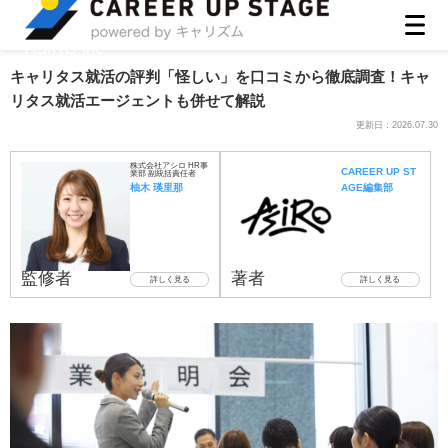
ASIRO inc
キャリタス就活の評判「怪しい」を口コミから徹底調査！キャ
リタス就活エージェントも併せて解説
更新日：
2026.07.30
株式会社アシロ HR事
CAREER UP ST
業部 副統括責任者
柚木 瑛里那
AGE編集部
監修者
著者
詳しく見る
詳しく見る