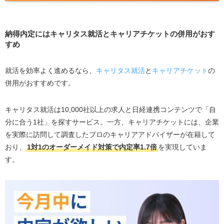
確かめたい人
先輩の選考体験談をもとに、効率よく対策を立てた
い人
納得内定にはキャリタス就活とキャリアチケットの併用がおす
すめ
キャリタス就活・キャリタス就活エージェントの登録の
流れ
就活を効率よく進めるなら、
キャリタス就活
と
キャリアチケット
の
キャリタス就活利用の流れ（サイト活用編）
併用がおすすめです。
キャリタス就活エージェント利用の流れ
キャリタス就活を効果的に活用し内定率を上げるコツ
キャリタス就活は10,000社以上の求人と日経連携コンテンツで「自
分に合う1社」を探すサービス。一方、キャリアチケットには、企業
口コミで得た情報をフォーラムの質問に転用し、人
を実際に訪問して調査したプロのキャリアアドバイザーが在籍して
事の印象に残る
おり、
1対1のオーダーメイド対策で内定率1.7倍
を実現していま
あんしん相談とエージェント面談で就活軸を固め、
す。
スカウトの質を上げる
LINE通知とフォロー機能を設定し、限定選考の案内
を最速でキャッチする
キャリタス就活と併用がおすすめの就活エージェント3選
ミーツカンパニー｜対面イベントで企業と対話し、