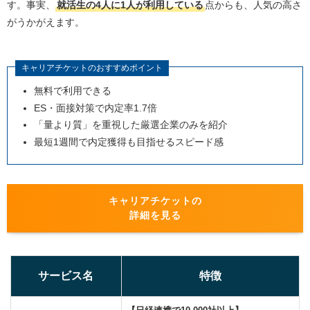
8.興味のない企業からのオファーを無視しても大丈
す。事実、
就活生の4人に1人が利用している
点からも、人気の高さ
夫？
がうかがえます。
9.キャリタス就活で受け取れる平均オファー数は？
10.キャリタス就活フォーラムはどの地域で開催され
キャリアチケットのおすすめポイント
ますか？
無料で利用できる
11.キャリタス就活は26卒・27卒でも使えますか？
ES・面接対策で内定率1.7倍
12.キャリタス就活は中途採用でも使えますか？
「量より質」を重視した厳選企業のみを紹介
13.キャリタス就活の大学生の就きたい仕事ランキン
最短1週間で内定獲得も目指せるスピード感
グとは？
まとめ｜キャリタス就活の評判からわかった、プロと一
緒に納得内定を掴む方法
キャリアチケットの
詳細を見る
サービス名
特徴