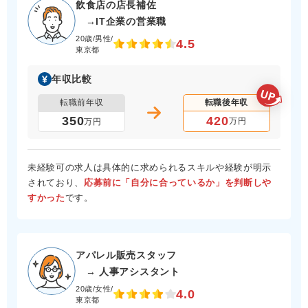
飲食店の店長補佐
→IT企業の営業職
20歳/男性/
4.5
東京都
年収比較
転職前年収
転職後年収
420
350
万円
万円
未経験可の求人は具体的に求められるスキルや経験が明示
されており、
応募前に「自分に合っているか」を判断しや
すかった
です。
アパレル販売スタッフ
→ 人事アシスタント
20歳/女性/
4.0
東京都