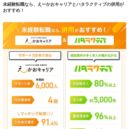
未経験転職なら、えーかおキャリアとハタラクティブの併用が
内定を優先するあまり、希望条件と合わない求人を
おすすめ！
提案されることがある
担当者のスキルにばらつきがあり、提案の質が安定
しない
サービスの特徴上、30代以上の経験者や高年収を目
指す人には向いていない
えーかおキャリアの利用の流れ
STEP1. 無料会員登録
STEP2. 担当者との面談
STEP3. 求人紹介
STEP4. 書類の添削
STEP5. 企業へのエントリー
STEP6. 面接の練習
STEP7. 内定獲得
えーかおキャリアと比較されやすい転職エージェント