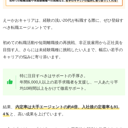
援。内定率が高く、自信を持って選考に挑める
良い口コミ・評判⑤：定着率91.4％。マッチング精
度が高く、長く働ける職場に出会える
えーかおキャリアは、経験の浅い20代が転職する際に、ぜひ登録す
べき転職エージェントです。
良い口コミ・評判⑥：2万人以上の若手支援実績。第
二新卒・フリーターでも安心してキャリアを築ける
初めての転職活動や短期離職後の再挑戦、非正規雇用から正社員を
良い口コミ・評判⑦：リアルな企業情報の提供。就
業後のイメージがはっきり掴める
目指す人、さらには未経験職種に挑戦したい人まで、幅広い若手の
キャリアの悩みに寄り添います。
良い口コミ・評判⑧：スタートアップ・ベンチャー
求人が豊富で、成長できる環境に挑戦できる
えーかおキャリアの残念な口コミ・評判7つ
特に注目すべきはサポートの手厚さ。
年間6,000人以上の若手求職者を支援し、一人あたり平
残念な口コミ・評判①：求人の総数が他の大手サー
均10時間以上をかけて徹底サポート。
ビスと比べて少ない
残念な口コミ・評判②：地方の求人は数が少ないの
で見つけにくい
結果、
内定率は大手エージェントの約4倍、入社後の定着率も91.
4％
と、高い成果を上げています。
残念な口コミ・評判③：人気の求人はすぐに募集が
締め切られてしまう