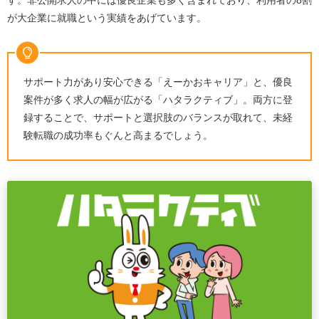
す。非公開求人の中には優良企業も多く含まれており、利用者の8割
が大企業に就職という実績をあげています。
えーかおキャリアの退会方法は？
えーかおキャリアに事務職やWebデザイナーの求人
はある？
えーかおキャリアの料金は？無料で利用できます
サポート力があり安心できる「えーかおキャリア」と、優良
か？
案件が多く求人の幅が広がる「ハタラクティブ」。両方に登
電話がしつこい・やばいと聞くのは本当ですか？
録することで、サポートと選択肢のバランスが取れて、未経
験転職の成功率もぐんと高まるでしょう。
紹介された求人はすべて応募しないといけない？
まとめ｜えーかおキャリアの評判・口コミ