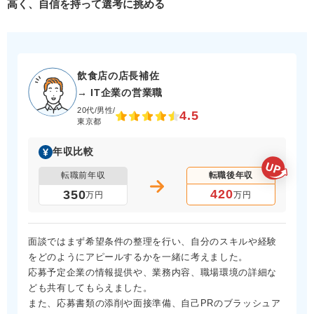
高く、自信を持って選考に挑める
飲食店の店長補佐
→ IT企業の営業職
20代/男性/
4.5
東京都
年収比較
転職前年収
転職後年収
420
350
万円
万円
面談ではまず希望条件の整理を行い、自分のスキルや経験
をどのようにアピールするかを一緒に考えました。
応募予定企業の情報提供や、業務内容、職場環境の詳細な
ども共有してもらえました。
また、応募書類の添削や面接準備、自己PRのブラッシュア