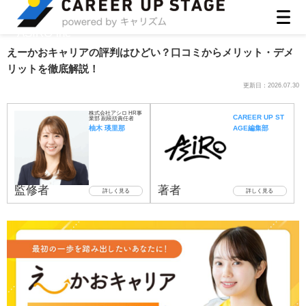
ASIRO inc
えーかおキャリアの評判はひどい？口コミからメリット・デメ
リットを徹底解説！
更新日：
2026.07.30
株式会社アシロ HR事
CAREER UP ST
業部 副統括責任者
柚木 瑛里那
AGE編集部
監修者
著者
詳しく見る
詳しく見る