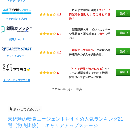
ハタラクティブ
【内定まで最短2週間】
スピード
詳細
内定を目指したい方は迷わず登
4.8
録！
マイナビジョブ20's
【就職講座あり】ビジネスマナー
詳細
や履歴書・面接対策まで
無料
で学
4.2
べる
就職カレッジ
【年収アップ率83%】
未経験の高
詳細
4.0
待遇案件の求人を多数保有。
キャリアスタート
【バイト経験が強みになる】
タイ
詳細
4.0
ミーの就業実績をそのまま活用、
採用されやすい求人に特化。
タイミーキャリアプラス
※2026年8月7日時点
あわせて読みたい
未経験の転職エージェントおすすめ人気ランキング21
選【徹底比較】 - キャリアアップステージ