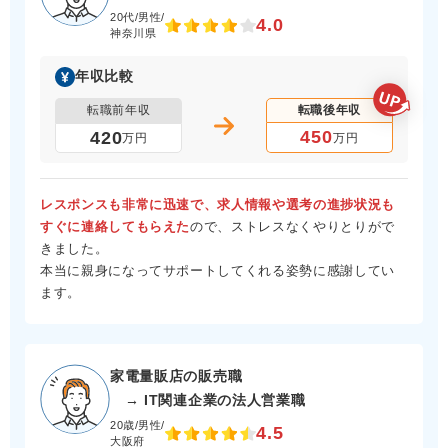
20代/男性/
4.0
神奈川県
年収比較
転職前年収
転職後年収
450
420
万円
万円
レスポンスも非常に迅速で、求人情報や選考の進捗状況も
すぐに連絡してもらえた
ので、ストレスなくやりとりがで
きました。
本当に親身になってサポートしてくれる姿勢に感謝してい
ます。
家電量販店の販売職
→ IT関連企業の法人営業職
20歳/男性/
4.5
大阪府