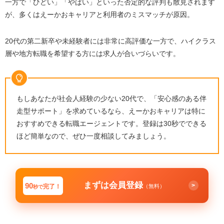
残念な口コミ・評判④：中小企業の求人が多く、大
一方で「ひどい」「やばい」といった否定的な評判も散見されます
企業の求人は少ない
が、多くはえーかおキャリアと利用者のミスマッチが原因。
残念な口コミ・評判⑤：希望とは違う求人を紹介さ
れることがある
20代の第二新卒や未経験者には非常に高評価な一方で、ハイクラス
層や地方転職を希望する方には求人が合いづらいです。
残念な口コミ・評判⑥：求人票の情報が少なすぎる
残念な口コミ・評判⑦：求人紹介まで時間がかかる
ことがある
もしあなたが社会人経験の少ない20代で、「安心感のある伴
えーかおキャリアで転職を成功させるための5つのポイン
ト
走型サポート」を求めているなら、えーかおキャリアは特に
おすすめできる転職エージェントです。登録は30秒でできる
1.書類添削・面接対策など、えーかおキャリアのサポ
ほど簡単なので、ぜひ一度相談してみましょう。
ートをフル活用する
2.企業研究を積極的におこなう
3.初回面談では正直に話す
4.担当者には具体的に要望を伝える
まずは会員登録
90
>
完了！
（無料）
秒で
5.他の転職エージェントの併用も検討する
えーかおキャリアがひどいと言われる理由