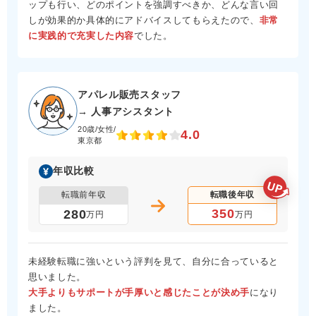
ップも行い、どのポイントを強調すべきか、どんな言い回
しが効果的か具体的にアドバイスしてもらえたので、
非常
に実践的で充実した内容
でした。
アパレル販売スタッフ
→ 人事アシスタント
20歳/女性/
4.0
東京都
年収比較
転職前年収
転職後年収
350
280
万円
万円
未経験転職に強いという評判を見て、自分に合っていると
思いました。
大手よりもサポートが手厚いと感じたことが決め手
になり
ました。