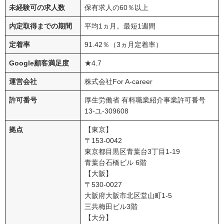
未経験可の求人数
保有求人の60％以上
内定取得までの期間
平均1ヵ月。最短1週間
定着率
91.42％（3ヵ月定着率）
Google顧客満足度
★4.7
運営会社
株式会社For A-career
許可番号
厚生労働省 有料職業紹介事業許可番号
13-ユ-309608
拠点
【東京】
〒153-0042
東京都目黒区青葉台3丁目1-19
青葉台石橋ビル 6階
【大阪】
〒530-0027
大阪府大阪市北区堂山町1-5
三共梅田ビル3階
【大分】