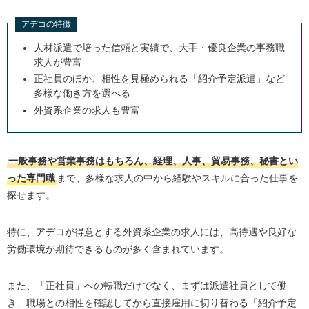
アデコの特徴
人材派遣で培った信頼と実績で、大手・優良企業の事務職
求人が豊富
正社員のほか、相性を見極められる「紹介予定派遣」など
多様な働き方を選べる
外資系企業の求人も豊富
一般事務や営業事務はもちろん、経理、人事、貿易事務、秘書とい
った専門職
まで、多様な求人の中から経験やスキルに合った仕事を
探せます。
特に、アデコが得意とする外資系企業の求人には、高待遇や良好な
労働環境が期待できるものが多く含まれています。
また、「正社員」への転職だけでなく、まずは派遣社員として働
き、職場との相性を確認してから直接雇用に切り替わる「紹介予定