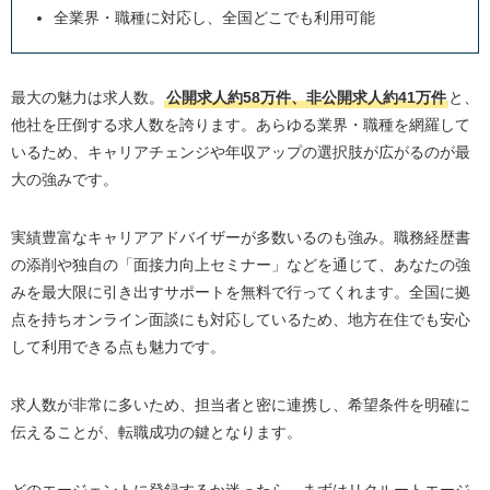
全業界・職種に対応し、全国どこでも利用可能
最大の魅力は求人数。
公開求人約58万件、非公開求人約41万件
と、
他社を圧倒する求人数を誇ります。あらゆる業界・職種を網羅して
いるため、キャリアチェンジや年収アップの選択肢が広がるのが最
大の強みです。
実績豊富なキャリアアドバイザーが多数いるのも強み。職務経歴書
の添削や独自の「面接力向上セミナー」などを通じて、あなたの強
みを最大限に引き出すサポートを無料で行ってくれます。全国に拠
点を持ちオンライン面談にも対応しているため、地方在住でも安心
して利用できる点も魅力です。
求人数が非常に多いため、担当者と密に連携し、希望条件を明確に
伝えることが、転職成功の鍵となります。
どのエージェントに登録するか迷ったら、まずはリクルートエージ