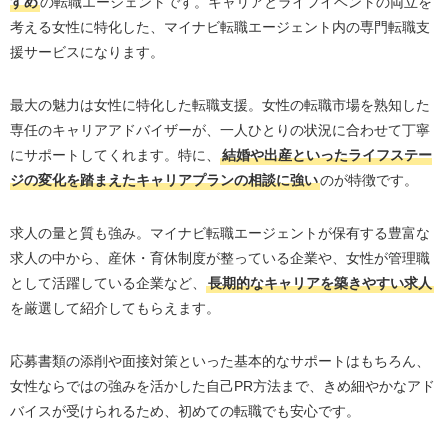
すめ
の転職エージェントです。キャリアとライフイベントの両立を
考える女性に特化した、マイナビ転職エージェント内の専門転職支
【未経験職】女性の転職エージェントおすすめ3社
援サービスになります。
ハタラクティブ
キャリアスタート
最大の魅力は女性に特化した転職支援。女性の転職市場を熟知した
就職カレッジ（JAIC）
専任のキャリアアドバイザーが、一人ひとりの状況に合わせて丁寧
にサポートしてくれます。特に、
結婚や出産といったライフステー
育休から復職する女性向けの転職エージェントおすすめ3
ジの変化を踏まえたキャリアプランの相談に強い
のが特徴です。
社
リアルミーキャリア
求人の量と質も強み。マイナビ転職エージェントが保有する豊富な
ジェイック「就職カレッジ」
求人の中から、産休・育休制度が整っている企業や、女性が管理職
として活躍している企業など、
長期的なキャリアを築きやすい求人
DYM就職
を厳選して紹介してもらえます。
女性に特化した転職エージェントのおすすめの選び方
総合型の転職エージェントと特化型の転職エージェ
応募書類の添削や面接対策といった基本的なサポートはもちろん、
ントを併用する
女性ならではの強みを活かした自己PR方法まで、きめ細やかなアド
転職エージェントと転職サイトを使い分ける
バイスが受けられるため、初めての転職でも安心です。
女性の転職支援実績が豊富か確認する