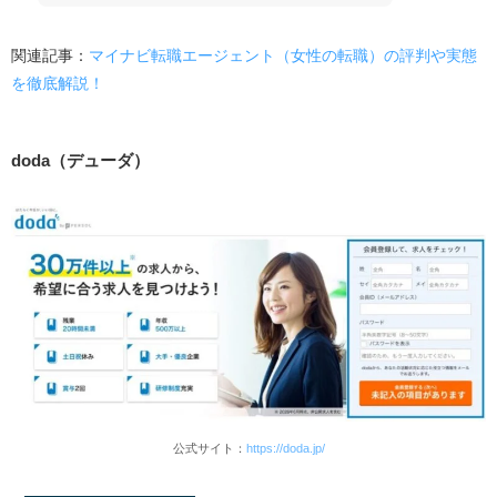
書類作成
面接
関連記事：
マイナビ転職エージェント（女性の転職）の評判や実態
内定・入社手続き
を徹底​​解説！
女性が転職を成功させる10のポイント
未経験の職種に転職するのか、同じ職種に転職する
doda（デューダ）
のか決める
自分のキャリアプランとライフステージの変化を考
える
理想のワークライフバランスを確定する
自分の市場価値を客観的に分析する
仕事に求める条件に優先順位をつける
情報収集でミスマッチを防ぐ
女性が活躍できる企業を見極める
応募する企業が求める人物像に合わせてアピールす
公式サイト：
https://doda.jp/
る