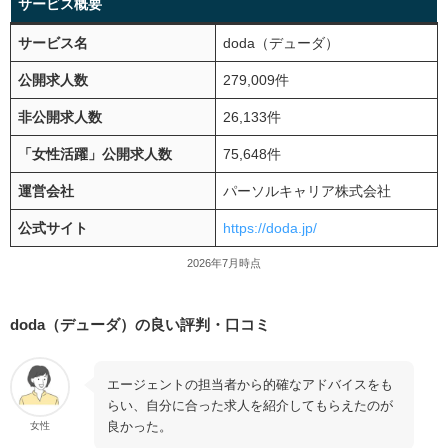
サービス概要
サービス名
doda（デューダ）
公開求人数
279,009件
非公開求人数
26,133件
「女性活躍」公開求人数
75,648件
運営会社
パーソルキャリア株式会社
公式サイト
https://doda.jp/
2026年7月時点
doda（デューダ）の良い評判・口コミ
エージェントの担当者から的確なアドバイスをも
らい、自分に合った求人を紹介してもらえたのが
良かった。
女性