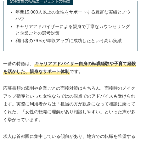
type女性の転職エージェントの特徴
年間15,000人以上の女性をサポートする豊富な実績とノウ
ハウ
キャリアアドバイザーによる親身で丁寧なカウンセリング
と企業ごとの選考対策
利用者の79％が年収アップに成功したという高い実績
一番の特徴は、
キャリアアドバイザー自身の転職経験や子育て経験
を活かした、親身なサポート体制
です。
応募書類の添削や企業ごとの面接対策はもちろん、面接時のメイク
アップ指導といった女性ならではの視点でのアドバイスも受けられ
ます。実際に利用者からは「担当の方が親身になって相談に乗って
くれた」「女性の転職に理解があり相談しやすい」といった声が多
く挙がっています。
求人は首都圏に集中している傾向があり、地方での転職を希望する