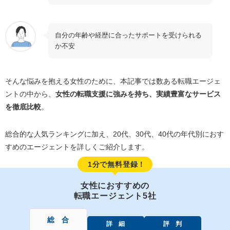
自分の年齢や経歴に合ったサポートを受けられる
か不安
そんな悩みを抱える女性のために、本記事では数ある転職エージェ
ントの中から、
女性の転職支援に強みを持ち、実績豊富なサービス
を徹底比較
。
総合的な人気ランキングに加え、20代、30代、40代の年代別におす
すめのエージェントを詳しくご紹介します。
1分で無料登録！
女性におすすめの
転職エージェント5社
総 合
詳 細
評 判