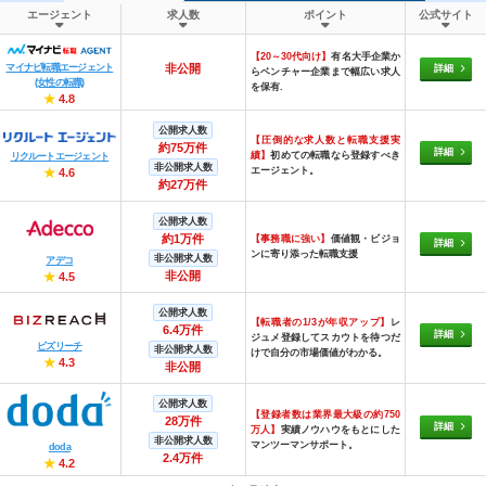
エージェント
求人数
ポイント
公式サイト
【20～30代向け】
有名大手企業か
マイナビ転職エージェント
非公開
詳細
らベンチャー企業まで幅広い求人
(女性の転職)
を保有.
★
4.8
公開求人数
【圧倒的な求人数と転職支援実
約75万件
詳細
績】
初めての転職なら登録すべき
リクルートエージェント
非公開求人数
エージェント。
★
4.6
約27万件
公開求人数
約1万件
【事務職に強い】
価値観・ビジョ
詳細
ンに寄り添った転職支援
非公開求人数
アデコ
非公開
★
4.5
公開求人数
【転職者の1/3が年収アップ】
レ
6.4万件
詳細
ジュメ登録してスカウトを待つだ
ビズリーチ
非公開求人数
けで自分の市場価値がわかる。
★
4.3
非公開
公開求人数
【登録者数は業界最大級の約750
28万件
詳細
万人】
実績ノウハウをもとにした
非公開求人数
マンツーマンサポート。
doda
2.4万件
★
4.2