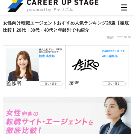
ASIRO inc
女性向け転職エージェントおすすめ人気ランキング28選【徹底
比較】20代・30代・40代と年齢別でも紹介
更新日：
2026.08.06
株式会社アシロ HR事
CAREER UP ST
業部 副統括責任者
柚木 瑛里那
AGE編集部
監修者
著者
詳しく見る
詳しく見る