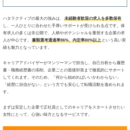
ハタラクティブの最大の強みは、
未経験者歓迎の求人を多数保有
し、一人ひとりに合わせた手厚いサポートが受けられる点です。保
有求人の多くは非公開で、人柄やポテンシャルを重視する企業の求
人が中心です。
書類選考通過率96%、内定率80%以上
という高い実
績も魅力となっています。
キャリアアドバイザーがマンツーマンで担当し、自己分析から履歴
書・職務経歴書の添削、企業ごとの面接対策まで徹底的にサポート
してくれます。そのため、「何から始めればいいかわからない」
「経歴に自信がない」という方でも安心して転職活動を進められま
す。
まずは安定した企業で正社員としてのキャリアをスタートさせたい
女性にとって、心強い味方となるサービスです。